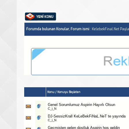
Forumda bulunan Konular, Forum ismi
: KelebekFinal.Net Payla
Konu
/
Konuyu Başlatan
Genel Sorumlumuz Aspirin Hayırlı Olsun
C_i_N
DJ-SessizKrall KeLeBekFiNaL.NeT te yayında
C_i_N
Geçmişten gelen dostluk Aspirin hoş geldin