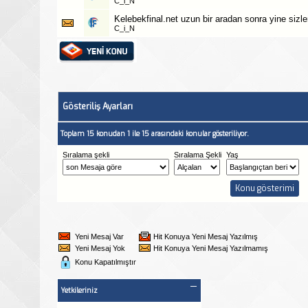
C_i_N
Kelebekfinal.net uzun bir aradan sonra yine sizle
C_i_N
Gösteriliş Ayarları
Toplam 15 konudan 1 ile 15 arasındaki konular gösteriliyor.
Sıralama şekli
Sıralama Şekli
Yaş
Yeni Mesaj Var
Hit Konuya Yeni Mesaj Yazılmış
Yeni Mesaj Yok
Hit Konuya Yeni Mesaj Yazılmamış
Konu Kapatılmıştır
Yetkileriniz