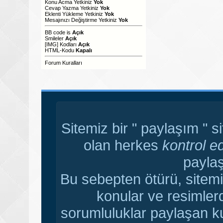
Konu Acma Yetkiniz
Yok
Cevap Yazma Yetkiniz
Yok
Eklenti Yükleme Yetkiniz
Yok
Mesajınızı Değiştirme Yetkiniz
Yok
BB code
is
Açık
Smileler
Açık
[IMG]
Kodları
Açık
HTML-Kodu
Kapalı
Forum Kuralları
Sitemiz bir " paylaşım " s
olan herkes
kontrol e
paylaş
Bu sebepten ötürü, sitemi
konular ve resimler
sorumluluklar paylaşan ku