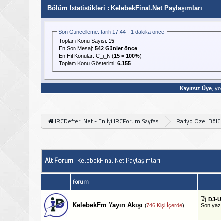
Bölüm Istatistikleri
: KelebekFinal.Net Paylaşımları
Son Güncelleme: tarih 17:44 - 1 dakika önce
Toplam Konu Sayisi:
15
En Son Mesaj
:
542 Günler önce
En Hit Konular:
C_i_N
(
15
=
100%
)
Toplam Konu Gösterimi:
6.155
Kayıtsız Üye
, yo
IRCDefteri.Net - En İyi IRCForum Sayfasi
Radyo Özel Böl
Alt Forum
: KelebekFinal.Net Paylaşımları
Forum
DJ-U
KelebekFm Yayın Akışı
(
746 Kişi İçerde
)
Son ya