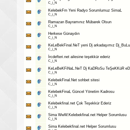
C_i_N
KelebekFm Yeni Radyo Sorumlumuz SimaL
C_i_N
Ramazan Bayramınız Mübarek Olsun
C_i_N
Herkese Günaydın
C_i_N
KeLeBekFinal.NeT yeni Dj arkadaşımız Dj_BuL
C_i_N
İrcdefteri.net ailesine teşekkür ederiz
C_i_N
KeLeBeKFiNaL.NeT Dj KaDRoSu TeŞeKKüR eD
C_i_N
KelebekFinal.Net sohbet sitesi
C_i_N
KelebekFinaL Güncel Yönetim Kadrosu
C_i_N
Kelebekfinal.net Çok Teşekkür Ederiz
C_i_N
Sima WwW.Kelebekfinal.net Helper Sorumlusu
C_i_N
Sima Kelebekfinal.net Helper Sorumlusu