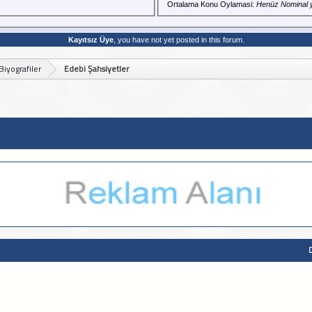
Ortalama Konu Oylamasi:
Henüz Nominal 
Kayıtsız Üye
, you have not yet posted in this forum.
Biyografiler
Edebi Şahsiyetler
D