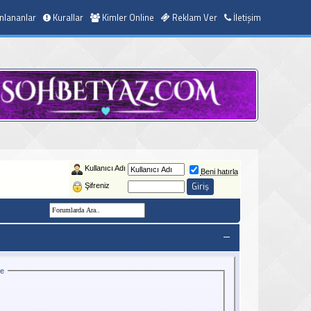
nlananlar
Kurallar
Kimler Online
Reklam Ver
İletişim
Kullanıcı Adı
Beni hatırla
Şifreniz
ce