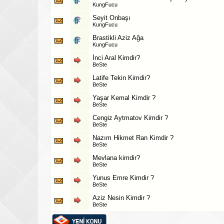
KungFucu
Seyit Onbaşı
KungFucu
Brastikli Aziz Ağa
KungFucu
İnci Aral Kimdir?
BeSte
Latife Tekin Kimdir?
BeSte
Yaşar Kemal Kimdir ?
BeSte
Cengiz Aytmatov Kimdir ?
BeSte
Nazım Hikmet Ran Kimdir ?
BeSte
Mevlana kimdir?
BeSte
Yunus Emre Kimdir ?
BeSte
Aziz Nesin Kimdir ?
BeSte