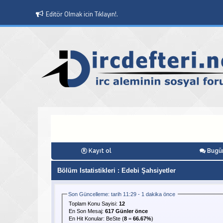
Editör Olmak icin Tıklayın!.
Kayıt ol
Bugün
Bölüm Istatistikleri
: Edebi Şahsiyetler
Son Güncelleme: tarih 11:29 - 1 dakika önce
Toplam Konu Sayisi:
12
En Son Mesaj
:
617 Günler önce
En Hit Konular:
BeSte
(
8
=
66.67%
)