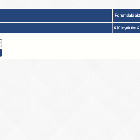
Forumdaki akti
6 (0 kayıtlı üye 