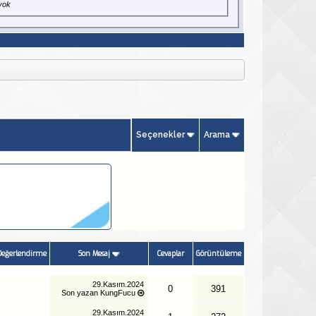
yok
Seçenekler
Arama
eğerlendirme
Son Mesaj
Cevaplar
Görüntüleme
29.Kasım.2024
0
391
Son yazan
KungFucu
29.Kasım.2024