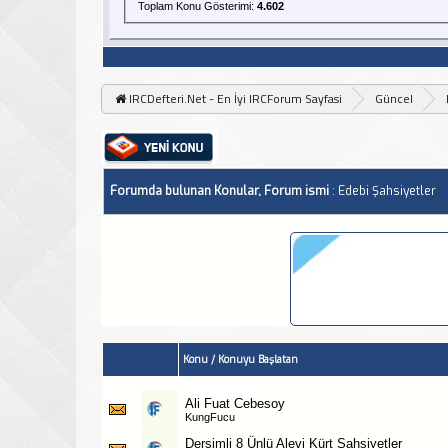
Toplam Konu Gösterimi:
4.602
IRCDefteri.Net - En İyi IRCForum Sayfasi
Güncel
Forumda bulunan Konular, Forum ismi
: Edebi Şahsiyetler
Konu
/
Konuyu Başlatan
Ali Fuat Cebesoy
KungFucu
Dersimli 8 Ünlü Alevi Kürt Şahsiyetler