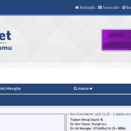
Anasayfa
Sunucular
Ba
kü Mesajlar
Arama
Son Güncelleme: tarih 11:29 - 1 dakika ön
Toplam Mesaj Sayisi:
6
En Son Yazan:
KungFucu
En Hit Mesajlar:
iSTaNBuL34
(
3
=
50%
)