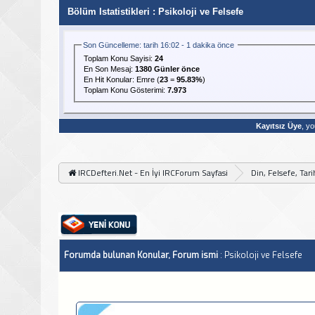
Bölüm Istatistikleri
: Psikoloji ve Felsefe
Son Güncelleme: tarih 16:02 - 1 dakika önce
Toplam Konu Sayisi:
24
En Son Mesaj
:
1380 Günler önce
En Hit Konular:
Emre
(
23
=
95.83%
)
Toplam Konu Gösterimi:
7.973
Kayıtsız Üye
, yo
IRCDefteri.Net - En İyi IRCForum Sayfasi
Din, Felsefe, Tar
Forumda bulunan Konular, Forum ismi
: Psikoloji ve Felsefe