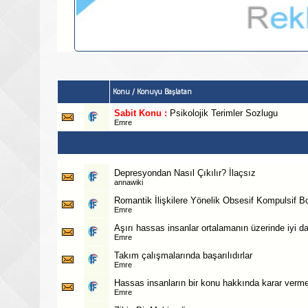
Konu
/
Konuyu Başlatan
Sabit Konu :
Psikolojik Terimler Sozlugu
Emre
Depresyondan Nasıl Çıkılır? İlaçsız
annawiki
Romantik İlişkilere Yönelik Obsesif Kompulsif B
Emre
Aşırı hassas insanlar ortalamanın üzerinde iyi da
Emre
Takım çalışmalarında başarılıdırlar
Emre
Hassas insanların bir konu hakkında karar verme
Emre