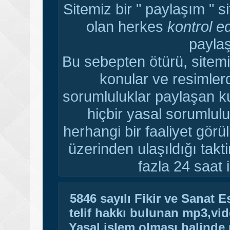
Sitemiz bir " paylaşım " s
olan herkes
kontrol e
paylaş
Bu sebepten ötürü, sitemi
konular ve resimler
sorumluluklar paylaşan ku
hiçbir yasal sorumlulu
herhangi bir faaliyet gör
üzerinden ulaşıldığı tak
fazla 24 saat i
5846 sayılı Fikir ve Sanat 
telif hakkı bulunan mp3,vide
Yasal işlem olması halinde p