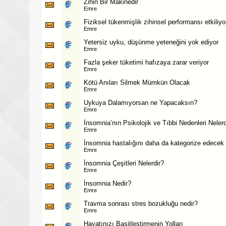
Zihin Bir Makinedir
Emre
Fiziksel tükenmişlik zihinsel performansı etkiliyo
Emre
Yetersiz uyku, düşünme yeteneğini yok ediyor
Emre
Fazla şeker tüketimi hafızaya zarar veriyor
Emre
Kötü Anıları Silmek Mümkün Olacak
Emre
Uykuya Dalamıyorsan ne Yapacaksın?
Emre
İnsomnia’nın Psikolojik ve Tıbbi Nedenleri Nelerd
Emre
İnsomnia hastalığını daha da kategorize edecek 
Emre
İnsomnia Çeşitleri Nelerdir?
Emre
İnsomnia Nedir?
Emre
Travma sonrası stres bozukluğu nedir?
Emre
Hayatınızı Basitleştirmenin Yolları