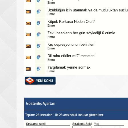
Emre
Üzüldüğün için utanmak ya da mutluluktan suçl
Emre
Köpek Korkusu Neden Olur?
Emre
Zeki insanların her gün söylediği 6 cümle
Emre
Kış depresyonunun belirtileri
Emre
Dil ruhu etkiler mi?” meselesi
Emre
Yargılamak yerine sormak
Emre
Gösteriliş Ayarları
Toplam 23 konudan 1 ile 23 arasındaki konular gösteriliyor.
Sıralama şekli
Sıralama Şekli
Yaş