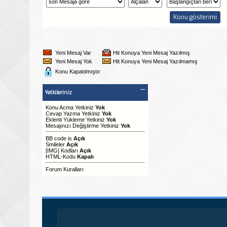
Yeni Mesaj Var
Hit Konuya Yeni Mesaj Yazılmış
Yeni Mesaj Yok
Hit Konuya Yeni Mesaj Yazılmamış
Konu Kapatılmıştır
Yetkileriniz
Konu Acma Yetkiniz
Yok
Cevap Yazma Yetkiniz
Yok
Eklenti Yükleme Yetkiniz
Yok
Mesajınızı Değiştirme Yetkiniz
Yok
BB code
is
Açık
Smileler
Açık
[IMG]
Kodları
Açık
HTML-Kodu
Kapalı
Forum Kuralları