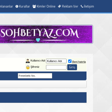
nlananlar
Kurallar
Kimler Online
Reklam Ver
İletişim
Kullanıcı Adı
Beni hatırla
Şifreniz