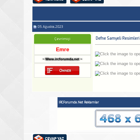
05.Ağustos.2023
Defne Samyeli Resimleri
Çevrimiçi
Emre
~ Www.ircforumda.net ~
IRCForumda.Net Reklamlar