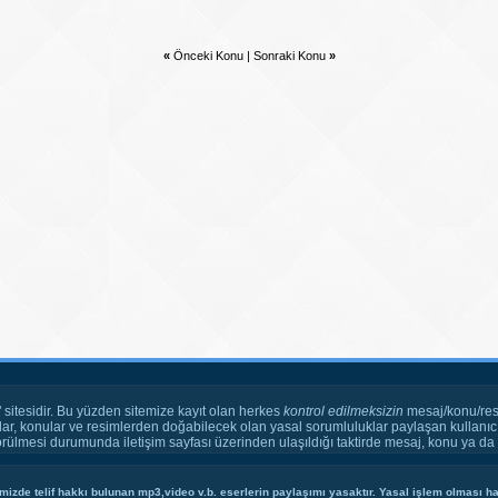
«
Önceki Konu
|
Sonraki Konu
»
" sitesidir. Bu yüzden sitemize kayıt olan herkes
kontrol edilmeksizin
mesaj/konu/res
ar, konular ve resimlerden doğabilecek olan yasal sorumluluklar paylaşan kullanıcı
örülmesi durumunda iletişim sayfası üzerinden ulaşıldığı taktirde mesaj, konu ya da r
mizde telif hakkı bulunan mp3,video v.b. eserlerin paylaşımı yasaktır. Yasal işlem olması hal