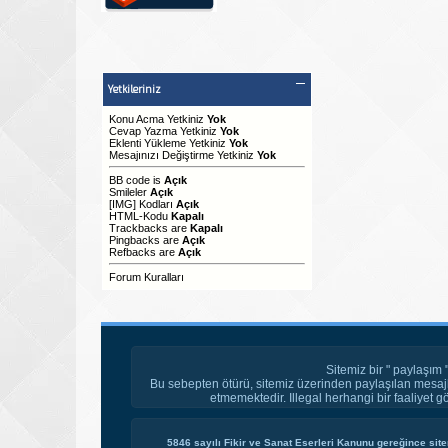
Yetkileriniz
Konu Acma Yetkiniz
Yok
Cevap Yazma Yetkiniz
Yok
Eklenti Yükleme Yetkiniz
Yok
Mesajınızı Değiştirme Yetkiniz
Yok
BB code
is
Açık
Smileler
Açık
[IMG]
Kodları
Açık
HTML-Kodu
Kapalı
Trackbacks
are
Kapalı
Pingbacks
are
Açık
Refbacks
are
Açık
Forum Kuralları
Sitemiz bir " paylaşım 
Bu sebepten ötürü, sitemiz üzerinden paylaşılan mesajl
etmemektedir. Illegal herhangi bir faaliyet g
5846 sayılı Fikir ve Sanat Eserleri Kanunu gereğince site