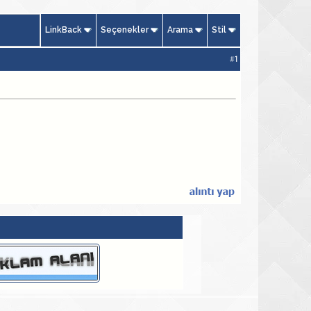
LinkBack
Seçenekler
Arama
Stil
#
1