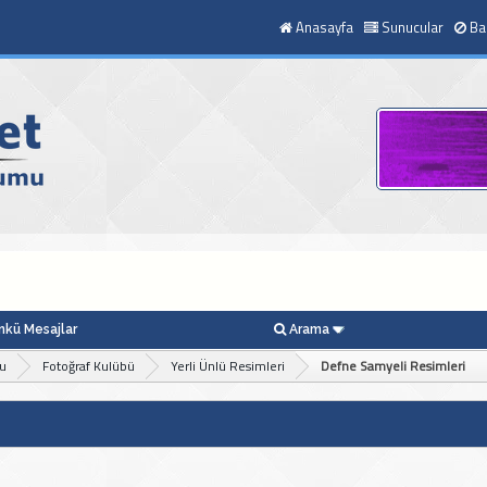
Anasayfa
Sunucular
Ba
kü Mesajlar
Arama
bu
Fotoğraf Kulübü
Yerli Ünlü Resimleri
Defne Samyeli Resimleri