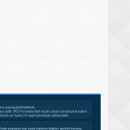
im paylaşabilmektedir.
ya aittir. IRCForumda.Net hiçbir yasal sorumluluk kabul
esim en fazla 24 saat içerisinde silinecektir.
inde paylaşan kişi yada kişilerin bilgileri gerekli kuruma