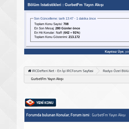
Bölüm Istatistikleri
: GurbetFm Yayın Akışı
Son Güncelleme: tarih 13:47 - 1 dakika önce
Toplam Konu Sayisi:
708
En Son Mesaj
:
280 Günler önce
En Hit Konular:
NaR
(
642
=
91%
)
Toplam Konu Gösterimi:
213.172
Kayıtsız Üye
, yo
IRCDefteri.Net - En İyi IRCForum Sayfasi
Radyo Özel Böl
GurbetFm Yayın Akışı
Forumda bulunan Konular, Forum ismi
: GurbetFm Yayın Akışı