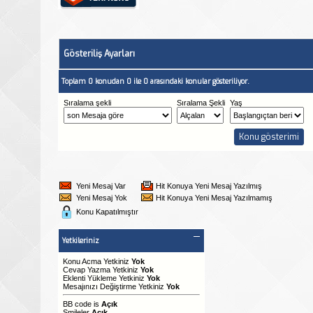
Gösteriliş Ayarları
Toplam 0 konudan 0 ile 0 arasındaki konular gösteriliyor.
Sıralama şekli
Sıralama Şekli
Yaş
Yeni Mesaj Var
Hit Konuya Yeni Mesaj Yazılmış
Yeni Mesaj Yok
Hit Konuya Yeni Mesaj Yazılmamış
Konu Kapatılmıştır
Yetkileriniz
Konu Acma Yetkiniz
Yok
Cevap Yazma Yetkiniz
Yok
Eklenti Yükleme Yetkiniz
Yok
Mesajınızı Değiştirme Yetkiniz
Yok
BB code
is
Açık
Smileler
Açık