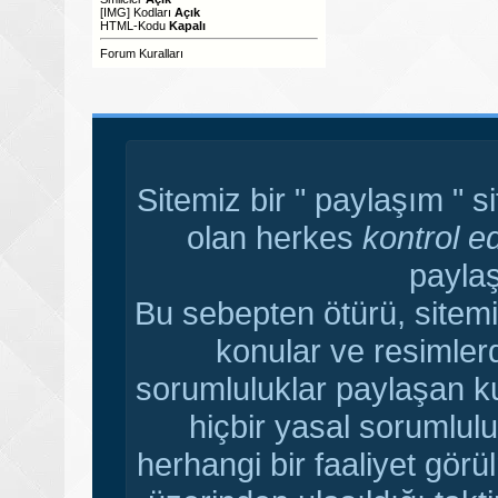
[IMG]
Kodları
Açık
HTML-Kodu
Kapalı
Forum Kuralları
Sitemiz bir " paylaşım " s
olan herkes
kontrol e
paylaş
Bu sebepten ötürü, sitemi
konular ve resimler
sorumluluklar paylaşan ku
hiçbir yasal sorumlulu
herhangi bir faaliyet gör