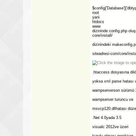
$config['Database']['dbtyp
root
yani
htdocs
www
dizininde config.php olu
core/install/
dizinindeki makeconfig.
siteadresi-com/core/instal
.htaccess dosyasına dik
yoksa xml parse hatası v
wampserverson sürümü 20
wampserver turuncu ve
msvcp120.dllhatası düze
.Net 4.0yada 3.5
visualc 2012ve üzeri
kurulu olması gerekiyor