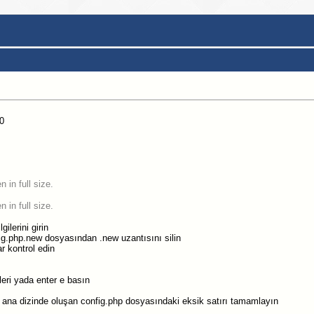
0
gilerini girin
ig.php.new dosyasından .new uzantısını silin
ar kontrol edin
leri yada enter e basın
ana dizinde oluşan config.php dosyasındaki eksik satırı tamamlayın