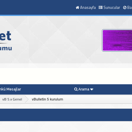
Anasayfa
Sunucular
Ba
kü Mesajlar
Arama
vB 5.x Genel
vBulletin 5 kurulum