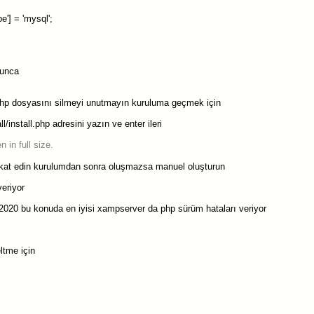
e'] = 'mysql';
şunca
php dosyasını silmeyi unutmayın kuruluma geçmek için
l/install.php adresini yazın ve enter ileri
kat edin kurulumdan sonra oluşmazsa manuel oluşturun
eriyor
20 bu konuda en iyisi xampserver da php sürüm hataları veriyor
ltme için