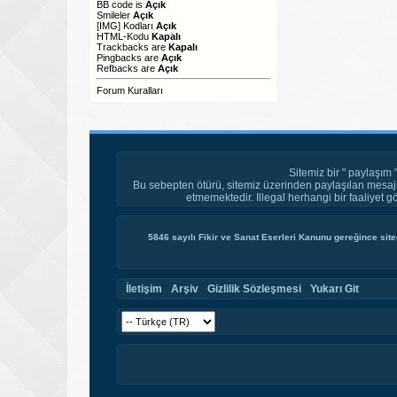
BB code
is
Açık
Smileler
Açık
[IMG]
Kodları
Açık
HTML-Kodu
Kapalı
Trackbacks
are
Kapalı
Pingbacks
are
Açık
Refbacks
are
Açık
Forum Kuralları
Sitemiz bir " paylaşım 
Bu sebepten ötürü, sitemiz üzerinden paylaşılan mesajl
etmemektedir. Illegal herhangi bir faaliyet g
5846 sayılı Fikir ve Sanat Eserleri Kanunu gereğince site
İletişim
Arşiv
Gizlilik Sözleşmesi
Yukarı Git