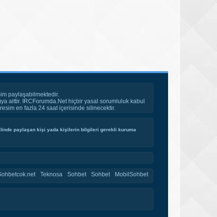
im paylaşabilmektedir.
ya aittir. IRCForumda.Net hiçbir yasal sorumluluk kabul
esim en fazla 24 saat içerisinde silinecektir.
inde paylaşan kişi yada kişilerin bilgileri gerekli kuruma
Sohbetcok.net
Teknosa
Sohbet
Sohbet
MobilSohbet