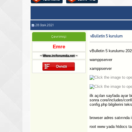
28.Ocak.2021
vBulletin 5 kurulum
Çevrimiçi
Emre
vBulletin 5 kurulumu 202
~ Www.ircforumda.net ~
wamppserver
xamppserver
ilk açılan sayfada ayar bil
sonra core/includes/conf
config.php bilgilerini tekr
browser adres satırında i
root www yada htdocs ta 