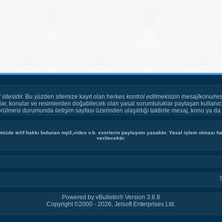
" sitesidir. Bu yüzden sitemize kayıt olan herkes
kontrol edilmeksizin
mesaj/konu/res
ar, konular ve resimlerden doğabilecek olan yasal sorumluluklar paylaşan kullanıcı
örülmesi durumunda iletişim sayfası üzerinden ulaşıldığı taktirde mesaj, konu ya da r
mizde telif hakkı bulunan mp3,video v.b. eserlerin paylaşımı yasaktır. Yasal işlem olması hal
verilecektir.
Powered by vBulletin® Version 3.8.8
Copyright ©2000 - 2026, Jelsoft Enterprises Ltd.