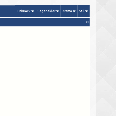
LinkBack
Seçenekler
Arama
Stil
#
1