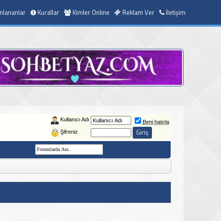
nlananlar
Kurallar
Kimler Online
Reklam Ver
İletişim
Kullanıcı Adı
Beni hatırla
Şifreniz