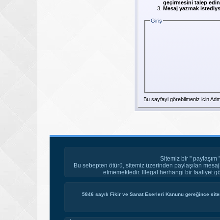
geçirmesini talep edin
Mesaj yazmak istediyse
Giriş
Bu sayfayi görebilmeniz icin Adm
Sitemiz bir " paylaşım 
Bu sebepten ötürü, sitemiz üzerinden paylaşılan mesajl
etmemektedir. Illegal herhangi bir faaliyet g
5846 sayılı Fikir ve Sanat Eserleri Kanunu gereğince site