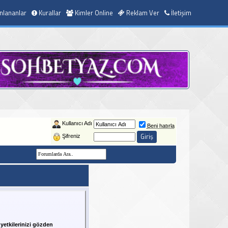
nlananlar
Kurallar
Kimler Online
Reklam Ver
İletişim
Kullanıcı Adı
Beni hatırla
Şifreniz
yetkilerinizi gözden