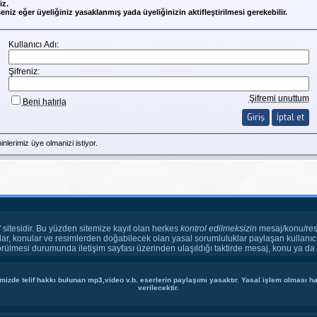
iz.
niz eğer üyeliğiniz yasaklanmış yada üyeliğinizin aktifleştirilmesi gerekebilir.
Kullanıcı Adı:
Şifreniz:
Şifremi unuttum
Beni hatırla
inlerimiz
üye
olmanizi istiyor.
" sitesidir. Bu yüzden sitemize kayıt olan herkes
kontrol edilmeksizin
mesaj/konu/res
ar, konular ve resimlerden doğabilecek olan yasal sorumluluklar paylaşan kullanıcı
örülmesi durumunda iletişim sayfası üzerinden ulaşıldığı taktirde mesaj, konu ya da r
mizde telif hakkı bulunan mp3,video v.b. eserlerin paylaşımı yasaktır. Yasal işlem olması hal
verilecektir.