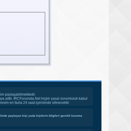
im paylaşabilmektedir.
ya aittir. IRCForumda.Net hiçbir yasal sorumluluk kabul
esim en fazla 24 saat içerisinde silinecektir.
inde paylaşan kişi yada kişilerin bilgileri gerekli kuruma