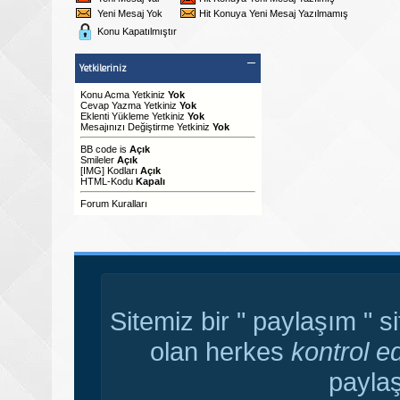
Yeni Mesaj Yok
Hit Konuya Yeni Mesaj Yazılmamış
Konu Kapatılmıştır
Yetkileriniz
Konu Acma Yetkiniz
Yok
Cevap Yazma Yetkiniz
Yok
Eklenti Yükleme Yetkiniz
Yok
Mesajınızı Değiştirme Yetkiniz
Yok
BB code
is
Açık
Smileler
Açık
[IMG]
Kodları
Açık
HTML-Kodu
Kapalı
Forum Kuralları
Sitemiz bir " paylaşım " s
olan herkes
kontrol e
paylaş