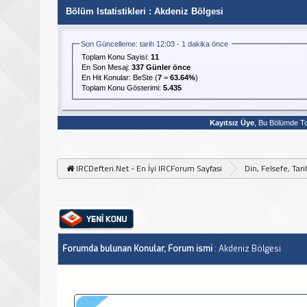
Bölüm Istatistikleri
: Akdeniz Bölgesi
Son Güncelleme: tarih 12:03 - 1 dakika önce
Toplam Konu Sayisi:
11
En Son Mesaj
:
337 Günler önce
En Hit Konular:
BeSte
(
7
=
63.64%
)
Toplam Konu Gösterimi:
5.435
Kayıtsız Üye
, Bu Bölümde 
IRCDefteri.Net - En İyi IRCForum Sayfasi
Din, Felsefe, Tar
Forumda bulunan Konular, Forum ismi
: Akdeniz Bölgesi