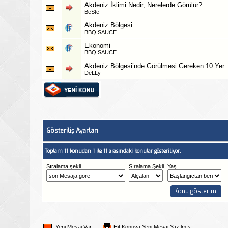
Akdeniz İklimi Nedir, Nerelerde Görülür?
BeSte
Akdeniz Bölgesi
BBQ SAUCE
Ekonomi
BBQ SAUCE
Akdeniz Bölgesi’nde Görülmesi Gereken 10 Yer
DeLLy
Gösteriliş Ayarları
Toplam 11 konudan 1 ile 11 arasındaki konular gösteriliyor.
Sıralama şekli
Sıralama Şekli
Yaş
Yeni Mesaj Var
Hit Konuya Yeni Mesaj Yazılmış