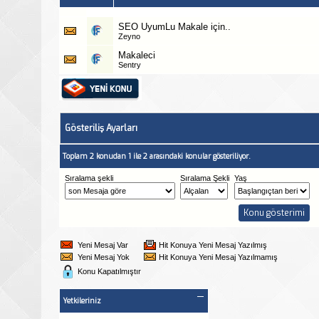
SEO UyumLu Makale için..
Zeyno
Makaleci
Sentry
Gösteriliş Ayarları
Toplam 2 konudan 1 ile 2 arasındaki konular gösteriliyor.
Sıralama şekli
Sıralama Şekli
Yaş
Yeni Mesaj Var
Hit Konuya Yeni Mesaj Yazılmış
Yeni Mesaj Yok
Hit Konuya Yeni Mesaj Yazılmamış
Konu Kapatılmıştır
Yetkileriniz