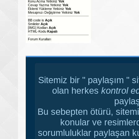
Konu Acma Yetkiniz
Yok
Cevap Yazma Yetkiniz
Yok
Eklenti Yükleme Yetkiniz
Yok
Mesajınızı Değiştirme Yetkiniz
Yok
BB code
is
Açık
Smileler
Açık
[IMG]
Kodları
Açık
HTML-Kodu
Kapalı
Forum Kuralları
Sitemiz bir " paylaşım " s
olan herkes
kontrol e
paylaş
Bu sebepten ötürü, sitemi
konular ve resimler
sorumluluklar paylaşan ku