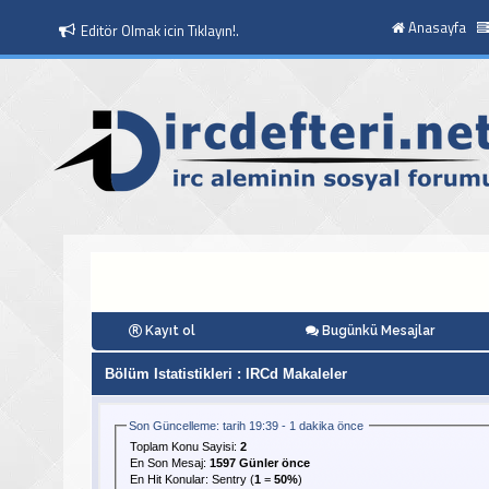
Anasayfa
Editör Olmak icin Tıklayın!.
Kayıt ol
Bugünkü Mesajlar
Bölüm Istatistikleri
: IRCd Makaleler
Son Güncelleme: tarih 19:39 - 1 dakika önce
Toplam Konu Sayisi:
2
En Son Mesaj
:
1597 Günler önce
En Hit Konular:
Sentry
(
1
=
50%
)