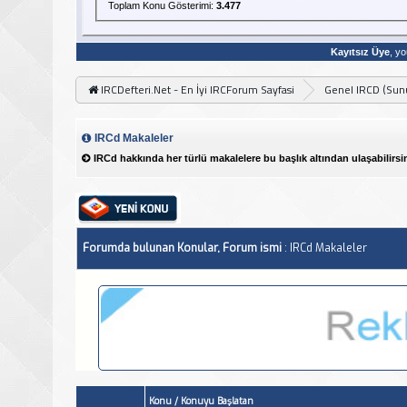
Toplam Konu Gösterimi:
3.477
Kayıtsız Üye
, yo
IRCDefteri.Net - En İyi IRCForum Sayfasi
Genel IRCD (Sunu
IRCd Makaleler
IRCd hakkında her türlü makalelere bu başlık altından ulaşabilirsin
Forumda bulunan Konular, Forum ismi
: IRCd Makaleler
Konu
/
Konuyu Başlatan