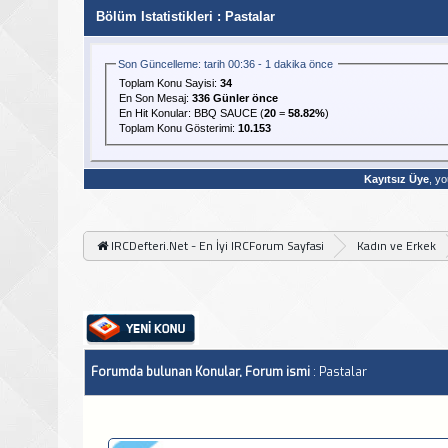
Bölüm Istatistikleri
: Pastalar
Son Güncelleme: tarih 00:36 - 1 dakika önce
Toplam Konu Sayisi:
34
En Son Mesaj
:
336 Günler önce
En Hit Konular:
BBQ SAUCE
(
20
=
58.82%
)
Toplam Konu Gösterimi:
10.153
Kayıtsız Üye
, yo
IRCDefteri.Net - En İyi IRCForum Sayfasi
Kadın ve Erkek
Forumda bulunan Konular, Forum ismi
: Pastalar