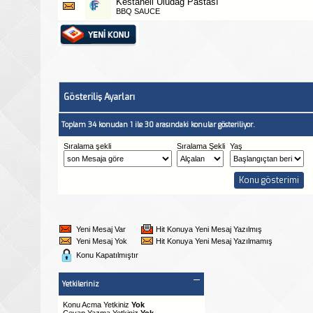
Kestaneli Uludağ Pastası
BBQ SAUCE
Gösteriliş Ayarları
Toplam 34 konudan 1 ile 30 arasındaki konular gösteriliyor.
Sıralama şekli
Sıralama Şekli
Yaş
Yeni Mesaj Var
Hit Konuya Yeni Mesaj Yazılmış
Yeni Mesaj Yok
Hit Konuya Yeni Mesaj Yazılmamış
Konu Kapatılmıştır
Yetkileriniz
Konu Acma Yetkiniz
Yok
Cevap Yazma Yetkiniz
Yok