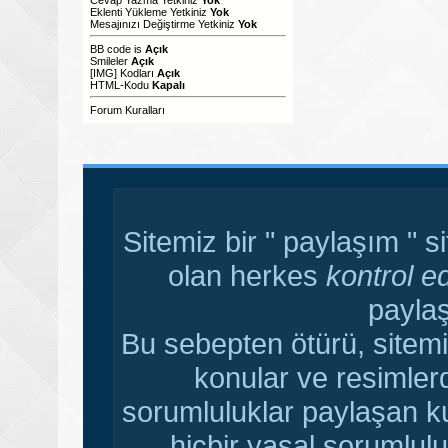
Eklenti Yükleme Yetkiniz
Yok
Mesajınızı Değiştirme Yetkiniz
Yok
BB code
is
Açık
Smileler
Açık
[IMG]
Kodları
Açık
HTML-Kodu
Kapalı
Forum Kuralları
Sitemiz bir " paylaşım " s
olan herkes
kontrol e
paylaş
Bu sebepten ötürü, sitemi
konular ve resimler
sorumluluklar paylaşan ku
hiçbir yasal sorumlulu