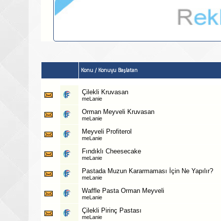
Konu
/
Konuyu Başlatan
Çilekli Kruvasan
meLanie
Orman Meyveli Kruvasan
meLanie
Meyveli Profiterol
meLanie
Fındıklı Cheesecake
meLanie
Pastada Muzun Kararmaması İçin Ne Yapılır?
meLanie
Waffle Pasta Orman Meyveli
meLanie
Çilekli Pirinç Pastası
meLanie