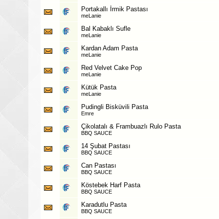
Portakallı İrmik Pastası
meLanie
Bal Kabaklı Sufle
meLanie
Kardan Adam Pasta
meLanie
Red Velvet Cake Pop
meLanie
Kütük Pasta
meLanie
Pudingli Bisküvili Pasta
Emre
Çikolatalı & Frambuazlı Rulo Pasta
BBQ SAUCE
14 Şubat Pastası
BBQ SAUCE
Can Pastası
BBQ SAUCE
Köstebek Harf Pasta
BBQ SAUCE
Karadutlu Pasta
BBQ SAUCE