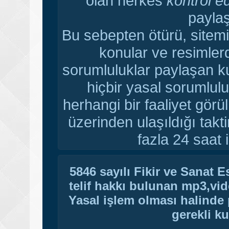
olan herkes
kontrol e
paylaş
Bu sebepten ötürü, sitemi
konular ve resimler
sorumluluklar paylaşan ku
hiçbir yasal sorumlulu
herhangi bir faaliyet gör
üzerinden ulaşıldığı tak
fazla 24 saat i
5846 sayılı Fikir ve Sanat 
telif hakkı bulunan mp3,vide
Yasal işlem olması halinde p
gerekli ku