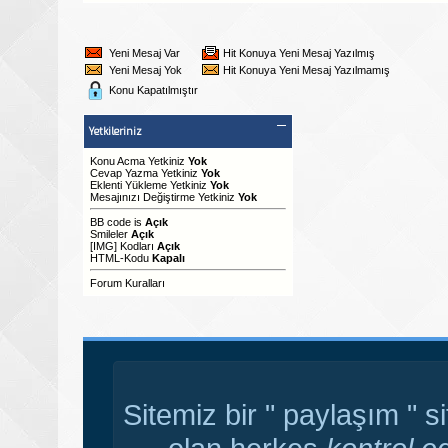
Yeni Mesaj Var
Hit Konuya Yeni Mesaj Yazılmış
Yeni Mesaj Yok
Hit Konuya Yeni Mesaj Yazılmamış
Konu Kapatılmıştır
Yetkileriniz
Konu Acma Yetkiniz
Yok
Cevap Yazma Yetkiniz
Yok
Eklenti Yükleme Yetkiniz
Yok
Mesajınızı Değiştirme Yetkiniz
Yok
BB code
is
Açık
Smileler
Açık
[IMG]
Kodları
Açık
HTML-Kodu
Kapalı
Forum Kuralları
Sitemiz bir " paylaşım " s