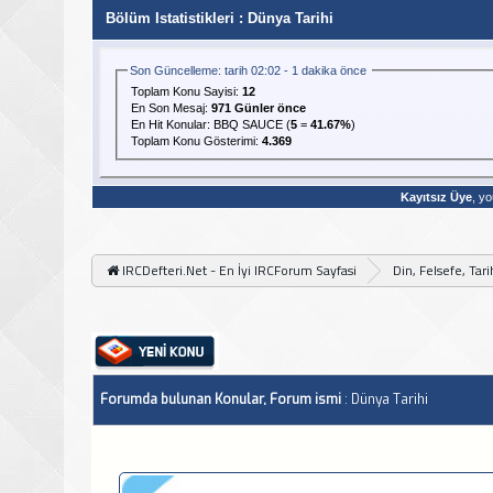
Bölüm Istatistikleri
: Dünya Tarihi
Son Güncelleme: tarih 02:02 - 1 dakika önce
Toplam Konu Sayisi:
12
En Son Mesaj
:
971 Günler önce
En Hit Konular:
BBQ SAUCE
(
5
=
41.67%
)
Toplam Konu Gösterimi:
4.369
Kayıtsız Üye
, yo
IRCDefteri.Net - En İyi IRCForum Sayfasi
Din, Felsefe, Tar
Forumda bulunan Konular, Forum ismi
: Dünya Tarihi