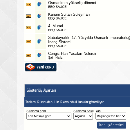
Osmanlının yükseliş dönemi
BBQ SAUCE
Kanuni Sultan Süleyman
BBQ SAUCE
4. Murad
BBQ SAUCE
Sabataycılık: 17. Yüzyılda Osmanlı İmparatorlu
İnanç Sistemi
BBQ SAUCE
Cengiz Han Yasaları Nelerdir
Şair_Nafiz
Gösteriliş Ayarları
Toplam 12 konudan 1 ile 12 arasındaki konular gösteriliyor.
Sıralama şekli
Sıralama Şekli
Yaş