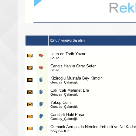
Konu
/
Konuyu Başlatan
İklim de Tarih Yazar
BeSte
Cengiz Han’ın Otrar Seferi
BeSte
Kiziroğlu Mustafa Bey Kimdir
Gencay_Çakıroğlu
Çakırcalı Mehmet Efe
Gencay_Çakıroğlu
Yakup Cemil
Gencay_Çakıroğlu
Çandarlı Halil Paşa
Gencay_Çakıroğlu
Osmanlı Avrupa’da Nereleri Fethetti ve Ne Kadar
BBQ SAUCE