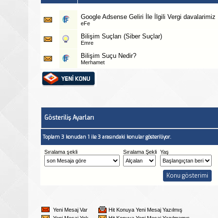
Google Adsense Geliri İle İlgili Vergi davalarimiz
eFe
Bilişim Suçları (Siber Suçlar)
Emre
Bilişim Suçu Nedir?
Merhamet
Gösteriliş Ayarları
Toplam 3 konudan 1 ile 3 arasındaki konular gösteriliyor.
Sıralama şekli
Sıralama Şekli
Yaş
Yeni Mesaj Var
Hit Konuya Yeni Mesaj Yazılmış
Yeni Mesaj Yok
Hit Konuya Yeni Mesaj Yazılmamış