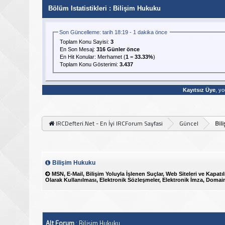
Bölüm Istatistikleri
: Bilişim Hukuku
Son Güncelleme: tarih 18:19 - 1 dakika önce
Toplam Konu Sayisi:
3
En Son Mesaj
:
316 Günler önce
En Hit Konular:
Merhamet
(
1
=
33.33%
)
Toplam Konu Gösterimi:
3.437
Kayıtsız Üye
, yo
IRCDefteri.Net - En İyi IRCForum Sayfasi
Güncel
Bil
Bilişim Hukuku
MSN, E-Mail, Bilişim Yoluyla İşlenen Suçlar, Web Siteleri ve Kapatıl
Olarak Kullanılması, Elektronik Sözleşmeler, Elektronik İmza, Domai
Alt Forum
: Bilişim Hukuku