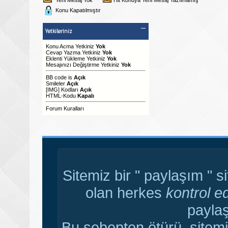
Konu Kapatılmıştır
Yetkileriniz
Konu Acma Yetkiniz
Yok
Cevap Yazma Yetkiniz
Yok
Eklenti Yükleme Yetkiniz
Yok
Mesajınızı Değiştirme Yetkiniz
Yok
BB code
is
Açık
Smileler
Açık
[IMG]
Kodları
Açık
HTML-Kodu
Kapalı
Forum Kuralları
Sitemiz bir " paylaşım " s
olan herkes
kontrol e
paylaş
Bu sebepten ötürü, sitemi