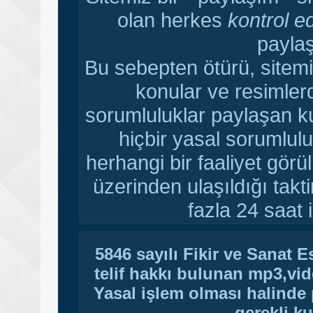
olan herkes
kontrol e
paylaş
Bu sebepten ötürü, sitemi
konular ve resimler
sorumluluklar paylaşan ku
hiçbir yasal sorumlulu
herhangi bir faaliyet gör
üzerinden ulaşıldığı tak
fazla 24 saat i
5846 sayılı Fikir ve Sanat 
telif hakkı bulunan mp3,vide
Yasal işlem olması halinde p
gerekli ku