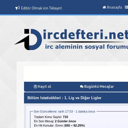
Anasayfa
Editör Olmak icin Tıklayın!.
Moderatör Olmak icin Tıklayın!.
Kayıt ol
Bugünkü Mesajlar
Bölüm Istatistikleri
: 1. Lig ve Diğer Ligler
Son Güncelleme: tarih 17:53 - 1 dakika önce
Toplam Konu Sayisi:
710
En Son Mesaj
:
2 Günler önce
En Hit Konular:
Emre
(
655
=
92.25%
)