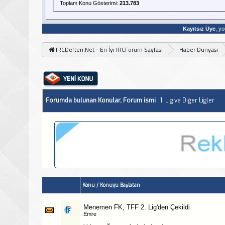
Toplam Konu Gösterimi:
213.783
Kayıtsız Üye
, yo
IRCDefteri.Net - En İyi IRCForum Sayfasi
Haber Dünyası
Forumda bulunan Konular, Forum ismi
: 1. Lig ve Diğer Ligler
Konu
/
Konuyu Başlatan
Menemen FK, TFF 2. Lig'den Çekildi
Emre