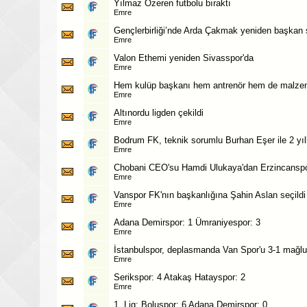
Yılmaz Özeren futbolu bıraktı
Emre
Gençlerbirliği’nde Arda Çakmak yeniden başkan s
Emre
Valon Ethemi yeniden Sivasspor'da
Emre
Hem kulüp başkanı hem antrenör hem de malze
Emre
Altınordu ligden çekildi
Emre
Bodrum FK, teknik sorumlu Burhan Eşer ile 2 yıl
Emre
Chobani CEO'su Hamdi Ulukaya'dan Erzincanspor'
Emre
Vanspor FK'nın başkanlığına Şahin Aslan seçildi
Emre
Adana Demirspor: 1 Ümraniyespor: 3
Emre
İstanbulspor, deplasmanda Van Spor'u 3-1 mağlup
Emre
Serikspor: 4 Atakaş Hatayspor: 2
Emre
1. Lig: Boluspor: 6 Adana Demirspor: 0