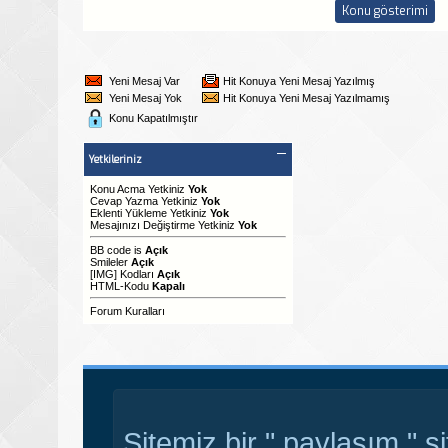
Yeni Mesaj Var
Hit Konuya Yeni Mesaj Yazılmış
Yeni Mesaj Yok
Hit Konuya Yeni Mesaj Yazılmamış
Konu Kapatılmıştır
Yetkileriniz
Konu Acma Yetkiniz
Yok
Cevap Yazma Yetkiniz
Yok
Eklenti Yükleme Yetkiniz
Yok
Mesajınızı Değiştirme Yetkiniz
Yok
BB code
is
Açık
Smileler
Açık
[IMG]
Kodları
Açık
HTML-Kodu
Kapalı
Forum Kuralları
Sitemiz bir " paylaşım " s