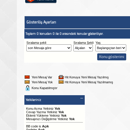
Gösteriliş Ayarları
Toplam 0 konudan 0 ile 0 arasındaki konular gösteriliyor.
Sıralama şekli
Sıralama Şekli
Yaş
Yeni Mesaj Var
Hit Konuya Yeni Mesaj Yazılmış
Yeni Mesaj Yok
Hit Konuya Yeni Mesaj Yazılmamış
Konu Kapatılmıştır
Yetkileriniz
Konu Acma Yetkiniz
Yok
Cevap Yazma Yetkiniz
Yok
Eklenti Yükleme Yetkiniz
Yok
Mesajınızı Değiştirme Yetkiniz
Yok
BB code
is
Açık
Smileler
Açık