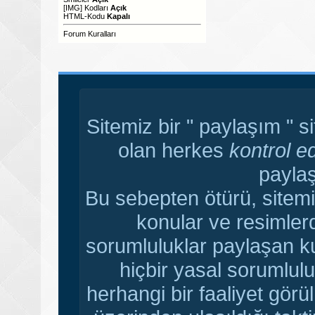
[IMG]
Kodları
Açık
HTML-Kodu
Kapalı
Forum Kuralları
Sitemiz bir " paylaşım " s
olan herkes
kontrol e
paylaş
Bu sebepten ötürü, sitemi
konular ve resimler
sorumluluklar paylaşan ku
hiçbir yasal sorumlulu
herhangi bir faaliyet gör