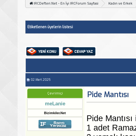
IRCDefteri.Net - En İyi IRCForum Sayfasi
Kadın ve Erkek
Etiketlenen üyelerin listesi
02.Mart.2025
Pide Mantısı
Çevrimiçi
meLanie
Bizimkiler.Net
Pide Mantısı 
1 adet Ramaz