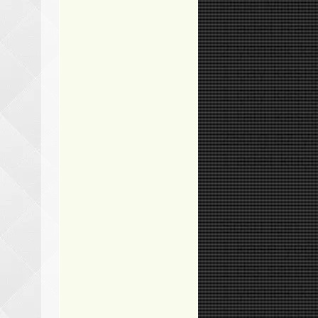
Pide Mantıs
1 adet Ram
2 yemek ka
1 çay kaşığ
1 çay kaşığ
1 tatlı kaş
250 g az y
1 adet küç
Sosu için
1 kase yoğ
1 diş sarı
1 yemek ka
1 çay kaşığ