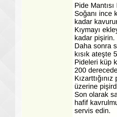
Pide Mantısı 
Soğanı ince 
kadar kavuru
Kıymayı ekle
kadar pişirin.
Daha sonra sa
kısık ateşte 5
Pideleri küp
200 derecedek
Kızarttığınız 
üzerine pişir
Son olarak sa
hafif kavrulmu
servis edin.