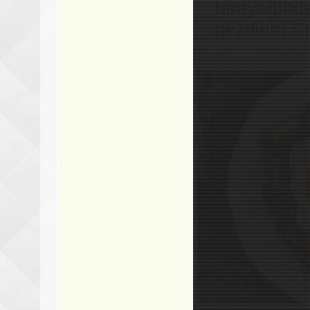
tereyağında
gezdirin. S