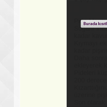
Pide Mantıs
Soğanı inc
kadar kavu
Kıymayı ek
kadar pişiri
Daha sonra 
ekleyerek k
Pideleri ku
200 dereced
Kızarttığını
üzerine piş
Son olarak 