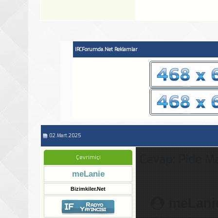
IRCForumda.Net Reklamlar
02.Mart.2025
Cevap: Pide Ma
Çevrimiçi
meLanie
Bizimkiler.Net
meLani