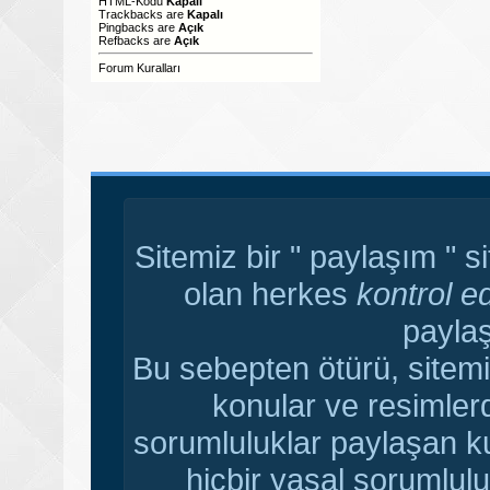
HTML-Kodu
Kapalı
Trackbacks
are
Kapalı
Pingbacks
are
Açık
Refbacks
are
Açık
Forum Kuralları
Sitemiz bir " paylaşım " s
olan herkes
kontrol e
paylaş
Bu sebepten ötürü, sitemi
konular ve resimler
sorumluluklar paylaşan ku
hiçbir yasal sorumlulu