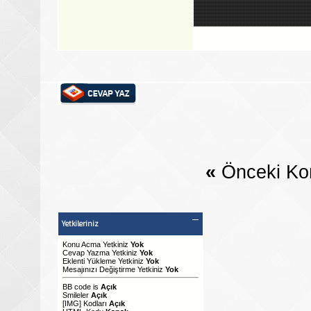
«
Önceki Ko
Yetkileriniz
Konu Acma Yetkiniz
Yok
Cevap Yazma Yetkiniz
Yok
Eklenti Yükleme Yetkiniz
Yok
Mesajınızı Değiştirme Yetkiniz
Yok
BB code
is
Açık
Smileler
Açık
[IMG]
Kodları
Açık