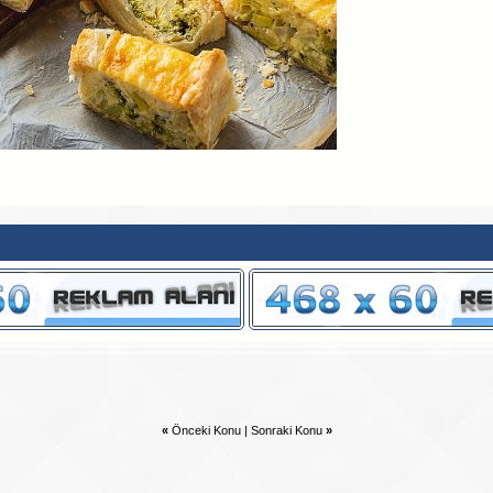
«
Önceki Konu
|
Sonraki Konu
»