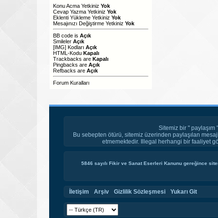
Konu Acma Yetkiniz
Yok
Cevap Yazma Yetkiniz
Yok
Eklenti Yükleme Yetkiniz
Yok
Mesajınızı Değiştirme Yetkiniz
Yok
BB code
is
Açık
Smileler
Açık
[IMG]
Kodları
Açık
HTML-Kodu
Kapalı
Trackbacks
are
Kapalı
Pingbacks
are
Açık
Refbacks
are
Açık
Forum Kuralları
Sitemiz bir " paylaşım 
Bu sebepten ötürü, sitemiz üzerinden paylaşılan mesajl
etmemektedir. Illegal herhangi bir faaliyet g
5846 sayılı Fikir ve Sanat Eserleri Kanunu gereğince site
İletişim
Arşiv
Gizlilik Sözleşmesi
Yukarı Git