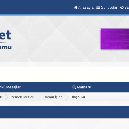
Anasayfa
Sunucular
Ba
kü Mesajlar
Arama
ek
Yemek Tarifleri
Hamur İşleri
Kaşnuka