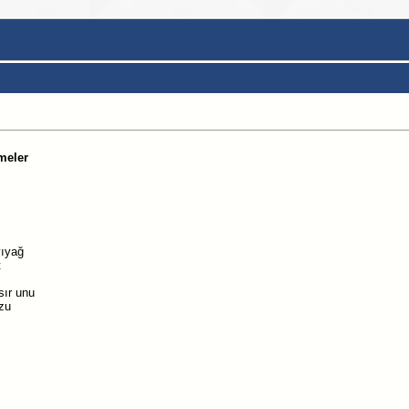
meler
vıyağ
t
sır unu
zu