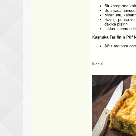
Bir karıştırma kab
Bu sırada havucu r
Mısır unu, kabart
Havuç, pırasa ve t
dakika pişirin.
Ilıkken servis edeb
Kaşnuka Tarifinin Püf 
Ağız tadınıza göre
lezzet