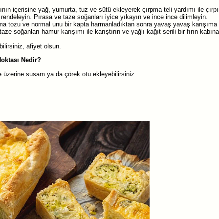
ının içerisine yağ, yumurta, tuz ve sütü ekleyerek çırpma teli yardımı ile çırpı
endeleyin. Pırasa ve taze soğanları iyice yıkayın ve ince ince dilimleyin.
ma tozu ve normal unu bir kapta harmanladıktan sonra yavaş yavaş karışıma 
aze soğanları hamur karışımı ile karıştırın ve yağlı kağıt serili bir fırın kabın
ilirsiniz, afiyet olsun.
Noktası Nedir?
 üzerine susam ya da çörek otu ekleyebilirsiniz.