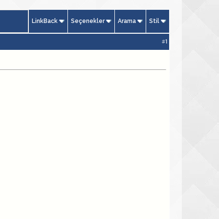
LinkBack
Seçenekler
Arama
Stil
#
1