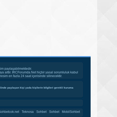
im paylaşabilmektedir.
ya aittir. IRCForumda.Net hiçbir yasal sorumluluk kabul
esim en fazla 24 saat içerisinde silinecektir.
inde paylaşan kişi yada kişilerin bilgileri gerekli kuruma
Sohbetcok.net
Teknosa
Sohbet
Sohbet
MobilSohbet