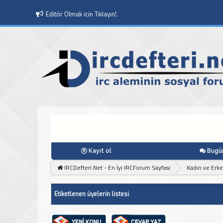
Editör Olmak icin Tıklayın!.
Kayıt ol
Bugün
IRCDefteri.Net - En İyi IRCForum Sayfasi
Kadın ve Erk
Etiketlenen üyelerin listesi