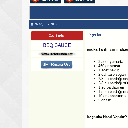
25.Ağustos.2022
Kaşnuka
Çevrimdışı
BBQ SAUCE
şnuka Tarifi İçin malze
~ Www.ircforumda.net ~
3 adet yumurta
450 gr pırasa
1 adet havuç
2 dal taze soğan
2/3 su bardağı sı
2/3 su bardağı sü
1 su bardağı un
1,5 su bardağı mı
10 gr kabartma to
5 gr tuz
Kaşnuka Nasıl Yapılır?