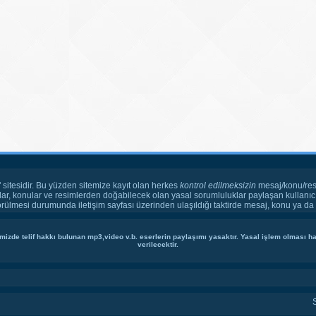
" sitesidir. Bu yüzden sitemize kayıt olan herkes
kontrol edilmeksizin
mesaj/konu/res
ar, konular ve resimlerden doğabilecek olan yasal sorumluluklar paylaşan kullanıcı
örülmesi durumunda iletişim sayfası üzerinden ulaşıldığı taktirde mesaj, konu ya da r
mizde telif hakkı bulunan mp3,video v.b. eserlerin paylaşımı yasaktır. Yasal işlem olması hal
verilecektir.