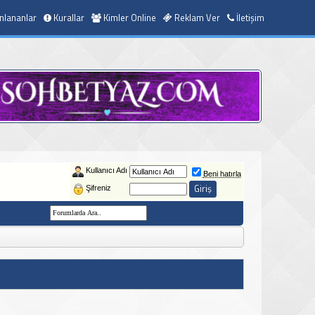
nlananlar
Kurallar
Kimler Online
Reklam Ver
İletişim
Kullanıcı Adı
Beni hatırla
Şifreniz