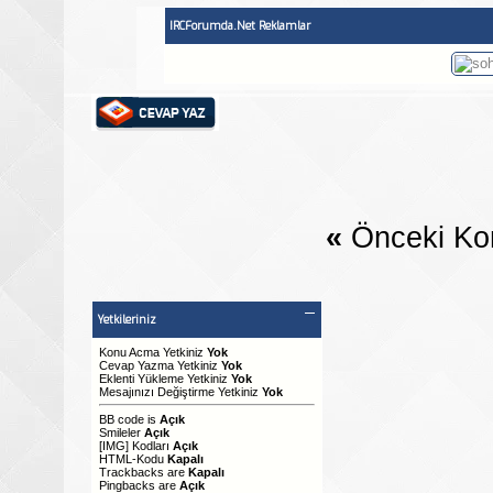
IRCForumda.Net Reklamlar
«
Önceki Ko
Yetkileriniz
Konu Acma Yetkiniz
Yok
Cevap Yazma Yetkiniz
Yok
Eklenti Yükleme Yetkiniz
Yok
Mesajınızı Değiştirme Yetkiniz
Yok
BB code
is
Açık
Smileler
Açık
[IMG]
Kodları
Açık
HTML-Kodu
Kapalı
Trackbacks
are
Kapalı
Pingbacks
are
Açık