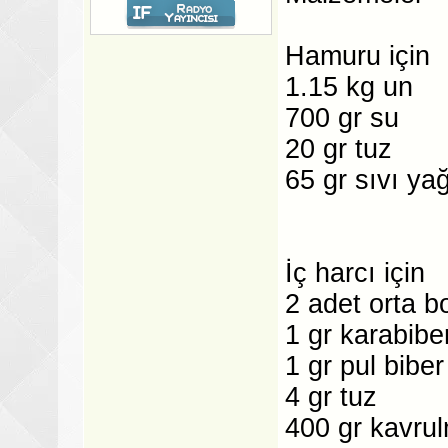
Hamuru için
1.15 kg un
700 gr su
20 gr tuz
65 gr sıvı ya
İç harcı için
2 adet orta 
1 gr karabibe
1 gr pul biber
4 gr tuz
400 gr kavru