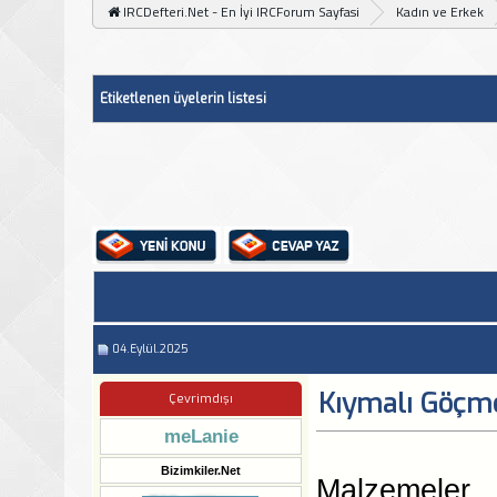
IRCDefteri.Net - En İyi IRCForum Sayfasi
Kadın ve Erkek
Etiketlenen üyelerin listesi
04.Eylül.2025
Kıymalı Göçm
Çevrimdışı
meLanie
Bizimkiler.Net
Malzemeler