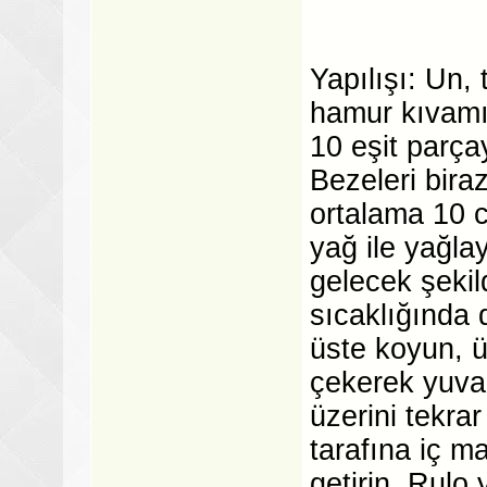
Yapılışı: Un, 
hamur kıvamı
10 eşit parça
Bezeleri bira
ortalama 10 c
yağ ile yağla
gelecek şekil
sıcaklığında 
üste koyun, üz
çekerek yuvar
üzerini tekrar
tarafına iç m
getirin. Rulo 