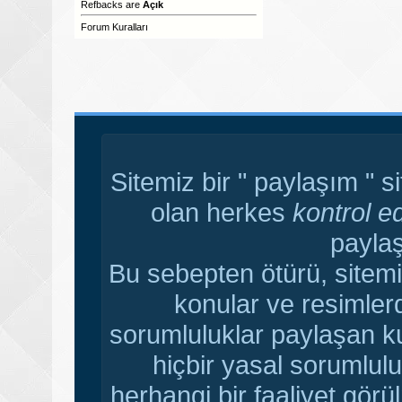
Refbacks
are
Açık
Forum Kuralları
Sitemiz bir " paylaşım " s
olan herkes
kontrol e
paylaş
Bu sebepten ötürü, sitemi
konular ve resimler
sorumluluklar paylaşan ku
hiçbir yasal sorumlulu
herhangi bir faaliyet gör