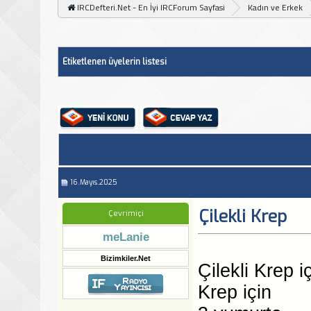
IRCDefteri.Net - En İyi IRCForum Sayfasi
Kadın ve Erkek
Etiketlenen üyelerin listesi
16.Mayıs.2025
Çilekli Krep
Çevrimiçi
meLanie
Bizimkiler.Net
Çilekli Krep 
Krep için