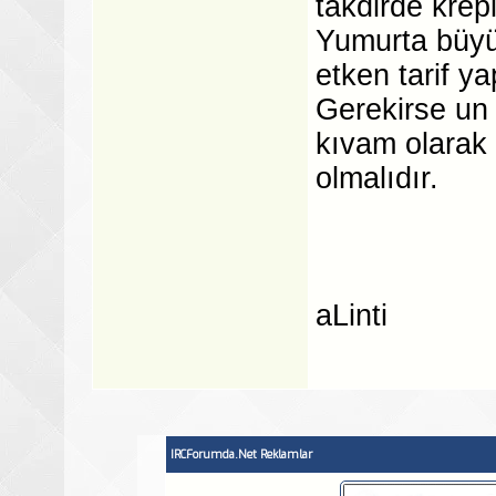
takdirde krep
Yumurta büyük
etken tarif ya
Gerekirse un 
kıvam olarak
olmalıdır.
aLinti
IRCForumda.Net Reklamlar