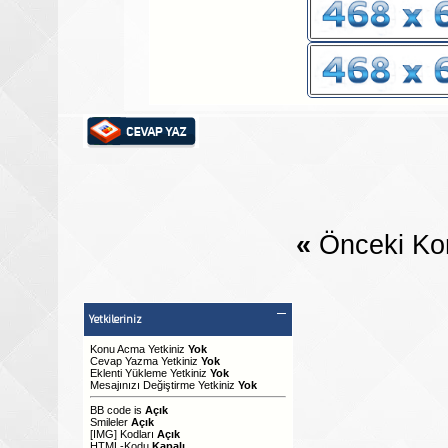
«
Önceki Ko
Yetkileriniz
Konu Acma Yetkiniz
Yok
Cevap Yazma Yetkiniz
Yok
Eklenti Yükleme Yetkiniz
Yok
Mesajınızı Değiştirme Yetkiniz
Yok
BB code
is
Açık
Smileler
Açık
[IMG]
Kodları
Açık
HTML-Kodu
Kapalı