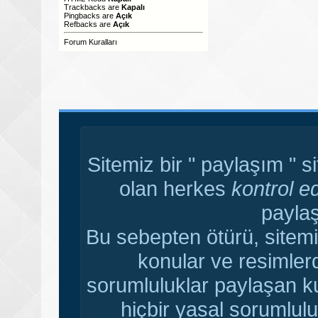
Trackbacks
are
Kapalı
Pingbacks
are
Açık
Refbacks
are
Açık
Forum Kuralları
Sitemiz bir " paylaşım " s
olan herkes
kontrol e
paylaş
Bu sebepten ötürü, sitemi
konular ve resimler
sorumluluklar paylaşan ku
hiçbir yasal sorumlulu