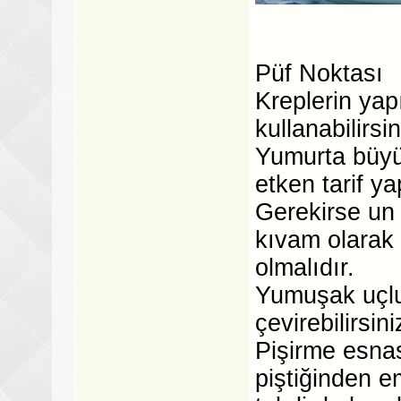
Püf Noktası
Kreplerin yap
kullanabilirsin
Yumurta büyük
etken tarif ya
Gerekirse un 
kıvam olarak
olmalıdır.
Yumuşak uçlu b
çevirebilirsini
Pişirme esna
piştiğinden em