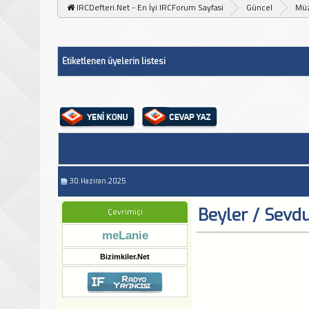
IRCDefteri.Net - En İyi IRCForum Sayfasi
Güncel
Müz
Etiketlenen üyelerin listesi
30.Haziran.2025
Beyler / Sev
Çevrimiçi
meLanie
Bizimkiler.Net