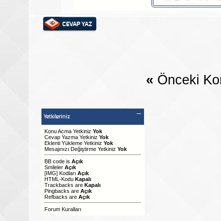
«
Önceki Ko
Yetkileriniz
Konu Acma Yetkiniz
Yok
Cevap Yazma Yetkiniz
Yok
Eklenti Yükleme Yetkiniz
Yok
Mesajınızı Değiştirme Yetkiniz
Yok
BB code
is
Açık
Smileler
Açık
[IMG]
Kodları
Açık
HTML-Kodu
Kapalı
Trackbacks
are
Kapalı
Pingbacks
are
Açık
Refbacks
are
Açık
Forum Kuralları