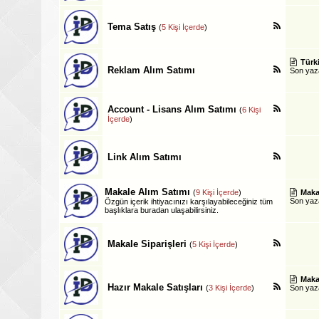
Tema Satış
(
5 Kişi İçerde
)
Türki
Reklam Alım Satımı
Son ya
Account - Lisans Alım Satımı
(
6 Kişi
İçerde
)
Link Alım Satımı
Makale Alım Satımı
(
9 Kişi İçerde
)
Makal
Son ya
Özgün içerik ihtiyacınızı karşılayabileceğiniz tüm
başlıklara buradan ulaşabilirsiniz.
Makale Siparişleri
(
5 Kişi İçerde
)
Makal
Hazır Makale Satışları
(
3 Kişi İçerde
)
Son ya