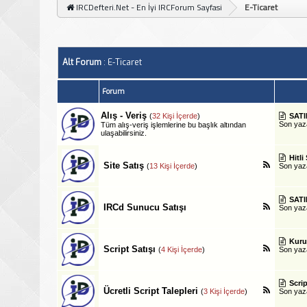
IRCDefteri.Net - En İyi IRCForum Sayfasi
E-Ticaret
Alt Forum
: E-Ticaret
Forum
Alış - Veriş
(
32 Kişi İçerde
)
SATI
Son ya
Tüm alış-veriş işlemlerine bu başlık altından
ulaşabilirsiniz.
Hitli
Site Satış
(
13 Kişi İçerde
)
Son ya
SATI
IRCd Sunucu Satışı
Son ya
Kuru
Script Satışı
(
4 Kişi İçerde
)
Son ya
Scri
Ücretli Script Talepleri
(
3 Kişi İçerde
)
Son ya