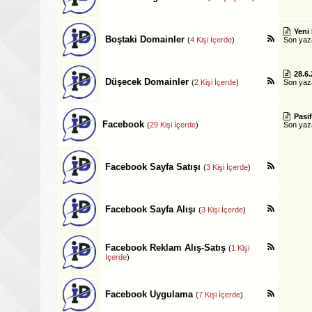
Yeni
Boştaki Domainler
(
4 Kişi İçerde
)
Son ya
28.6.
Düşecek Domainler
(
2 Kişi İçerde
)
Son ya
Pasi
Facebook
(
29 Kişi İçerde
)
Son ya
Facebook Sayfa Satışı
(
3 Kişi İçerde
)
Facebook Sayfa Alışı
(
3 Kişi İçerde
)
Facebook Reklam Alış-Satış
(
1 Kişi
İçerde
)
Facebook Uygulama
(
7 Kişi İçerde
)