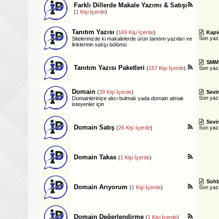
Farklı Dillerde Makale Yazımı & Satışı
(
1 Kişi İçerde
)
Tanıtım Yazısı
(
169 Kişi İçerde
)
Kapi
Son ya
Sitelerinizde ki makalelerde ürün tanıtım yazıları ve
linklerinin satışı bölümü
SMM 
Tanıtım Yazısı Paketleri
(
157 Kişi İçerde
)
Son ya
Domain
(
39 Kişi İçerde
)
Sevim
Son ya
Domainlerinize alıcı bulmak yada domain almak
isteyenler için
Sevim
Domain Satış
(
26 Kişi İçerde
)
Son ya
Domain Takas
(
1 Kişi İçerde
)
Sohb
Domain Arıyorum
(
1 Kişi İçerde
)
Son ya
Domain Değerlendirme
(
1 Kişi İçerde
)