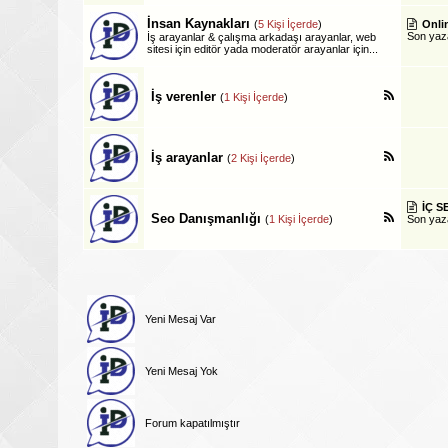
İnsan Kaynakları
(
5 Kişi İçerde
)
Onlin
Son ya
İş arayanlar & çalışma arkadaşı arayanlar, web
sitesi için editör yada moderatör arayanlar için...
İş verenler
(
1 Kişi İçerde
)
İş arayanlar
(
2 Kişi İçerde
)
İÇ SE
Seo Danışmanlığı
(
1 Kişi İçerde
)
Son ya
Yeni Mesaj Var
Yeni Mesaj Yok
Forum kapatılmıştır