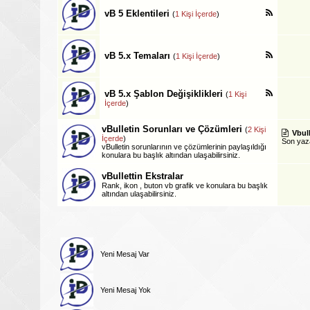
vB 5 Eklentileri
(
1 Kişi İçerde
)
vB 5.x Temaları
(
1 Kişi İçerde
)
vB 5.x Şablon Değişiklikleri
(
1 Kişi
İçerde
)
vBulletin Sorunları ve Çözümleri
(
2 Kişi
Vbul
İçerde
)
Son ya
vBulletin sorunlarının ve çözümlerinin paylaşıldığı
konulara bu başlık altından ulaşabilirsiniz.
vBullettin Ekstralar
Rank, ikon , buton vb grafik ve konulara bu başlık
altından ulaşabilirsiniz.
Yeni Mesaj Var
Yeni Mesaj Yok