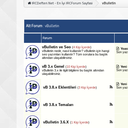
IRCDefteri.Net - En İyi IRCForum Sayfasi
vBulletin
Alt Forum
: vBulletin
Forum
vBulletin ve Seo
(
4 Kişi İçerde
)
Yoas
vBulletin nedir, nasıl kullanılır? vBulletin için hangi
Son ya
seo yazımları kullanılır? Tüm sorulara bu başlık
altından ulaşabilirsiniz.
vB 3.x Genel
(
10 Kişi İçerde
)
Yeni 
Son ya
vBulletin 3.x ile ilgili bilgilere bu başlık altından
ulaşabilirsiniz.
Yeni 
vB 3.8.x Eklentileri
(
3 Kişi İçerde
)
Son ya
vB 3.8.x Temaları
vBulletin 3.6.X
(
1 Kişi İçerde
)