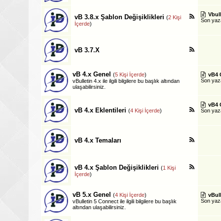
Vbull
vB 3.8.x Şablon Değişiklikleri
(
2 Kişi
Son ya
İçerde
)
vB 3.7.X
vB 4.x Genel
(
5 Kişi İçerde
)
vB4 
Son ya
vBulletin 4.x ile ilgili bilgilere bu başlık altından
ulaşabilirsiniz.
vB4 
vB 4.x Eklentileri
(
4 Kişi İçerde
)
Son ya
vB 4.x Temaları
vB 4.x Şablon Değişiklikleri
(
1 Kişi
İçerde
)
vB 5.x Genel
(
4 Kişi İçerde
)
vBul
Son ya
vBulletin 5 Connect ile ilgili bilgilere bu başlık
altından ulaşabilirsiniz.