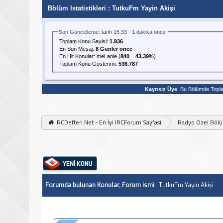
Bölüm Istatistikleri
: TutkuFm Yayin Akişi
Son Güncelleme: tarih 15:33 - 1 dakika önce
Toplam Konu Sayisi:
1.936
En Son Mesaj
:
8 Günler önce
En Hit Konular:
meLanie
(
840
=
43.39%
)
Toplam Konu Gösterimi:
536.787
Kayıtsız Üye
, Bu Bölümde Top
IRCDefteri.Net - En İyi IRCForum Sayfasi
Radyo Özel Böl
Forumda bulunan Konular, Forum ismi
: TutkuFm Yayin Akişi