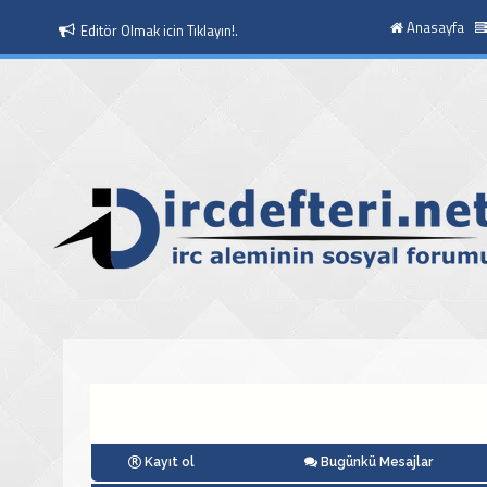
Anasayfa
Moderatör Olmak icin Tıklayın!.
Kayıt ol
Bugünkü Mesajlar