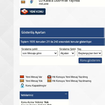
DJ-Karaca DusFm'de Yayında
meLanie
Gösteriliş Ayarları
Toplam 1935 konudan 211 ile 240 arasındaki konular gösteriliyor.
Sıralama şekli
Sıralama Şekli
Yaş
Yeni Mesaj Var
Hit Konuya Yeni Mesaj Yazılmış
Yeni Mesaj Yok
Hit Konuya Yeni Mesaj Yazılmamış
Konu Kapatılmıştır
Yetkileriniz
Konu Acma Yetkiniz
Yok
Cevap Yazma Yetkiniz
Yok