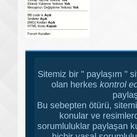
Eklenti Yükleme Yetkiniz
Yok
Mesajınızı Değiştirme Yetkiniz
Yok
BB code
is
Açık
Smileler
Açık
[IMG]
Kodları
Açık
HTML-Kodu
Kapalı
Forum Kuralları
Sitemiz bir " paylaşım " s
olan herkes
kontrol e
paylaş
Bu sebepten ötürü, sitemi
konular ve resimler
sorumluluklar paylaşan ku
hiçbir yasal sorumlulu