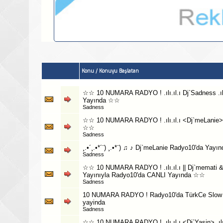
Konu
/
Konuyu Başlatan
☆☆ 10 NUMARA RADYO ! .ılı.ıl.ı Dj`Sadness .ıl
Yayında ☆☆
Sadness
☆☆ 10 NUMARA RADYO ! .ılı.ıl.ı <Dj`meLanie> .
☆☆
Sadness
¸.•´¸.•*´¨) ¸.•*¨) ♫ ♪ Dj`meLanie Radyo10'da Yayın
Sadness
☆☆ 10 NUMARA RADYO ! .ılı.ıl.ı || Dj`memati & Dj`
Yayınıyla Radyo10'da CANLI Yayında ☆☆
Sadness
10 NUMARA RADYO ! Radyo10'da TürkCe Slow S
yayinda
Sadness
☆☆ 10 NUMARA RADYO ! .ılı.ıl.ı <Dj`Yasin> .ılı