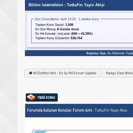
Bölüm Istatistikleri
: TutkuFm Yayin Akişi
Son Güncelleme: tarih 13:25 - 1 dakika önce
Toplam Konu Sayisi:
1.936
En Son Mesaj
:
8 Günler önce
En Hit Konular:
meLanie
(
840
=
43.39%
)
Toplam Konu Gösterimi:
536.764
Kayıtsız Üye
, Bu Bölümde Top
IRCDefteri.Net - En İyi IRCForum Sayfasi
Radyo Özel Böl
Forumda bulunan Konular, Forum ismi
: TutkuFm Yayin Akişi