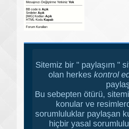
Mesajınızı Değiştirme Yetkiniz
Yok
BB code
is
Açık
Smileler
Açık
[IMG]
Kodları
Açık
HTML-Kodu
Kapalı
Forum Kuralları
Sitemiz bir " paylaşım " s
olan herkes
kontrol e
paylaş
Bu sebepten ötürü, sitemi
konular ve resimler
sorumluluklar paylaşan ku
hiçbir yasal sorumlulu