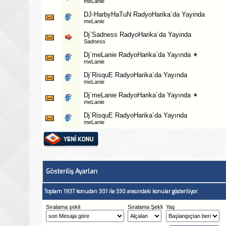
meLanie
DJ-HarbyHaTuN RadyoHarika´da Yayinda
meLanie
Dj`Sadness RadyoHarika´da Yayinda
Sadness
Dj`meLanie RadyoHarika´da Yayında ✴
meLanie
Dj`RisquE RadyoHarika´da Yayında
meLanie
Dj`meLanie RadyoHarika´da Yayında ✴
meLanie
Dj`RisquE RadyoHarika´da Yayında
meLanie
Gösteriliş Ayarları
Toplam 1937 konudan 301 ile 330 arasındaki konular gösteriliyor.
Sıralama şekli
Sıralama Şekli
Yaş