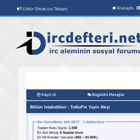
Anasayfa
Editör Olmak icin Tıklayın!.
Moderatör Olmak icin Tıklayın!.
Kayıt ol
Bugünkü Mesajlar
Bölüm Istatistikleri
: TutkuFm Yayin Akişi
Son Güncelleme: tarih 08:07 - 1 dakika önce
Toplam Konu Sayisi:
1.938
En Son Mesaj
:
6 Saatlar önce
En Hit Konular:
meLanie
(
842
=
43.45%
)