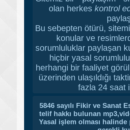
olan herkes
kontrol e
paylaş
Bu sebepten ötürü, sitemi
konular ve resimler
sorumluluklar paylaşan ku
hiçbir yasal sorumlulu
herhangi bir faaliyet gör
üzerinden ulaşıldığı tak
fazla 24 saat i
5846 sayılı Fikir ve Sanat 
telif hakkı bulunan mp3,vide
Yasal işlem olması halinde p
gerekli ku