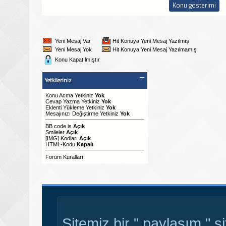
Yeni Mesaj Var
Hit Konuya Yeni Mesaj Yazılmış
Yeni Mesaj Yok
Hit Konuya Yeni Mesaj Yazılmamış
Konu Kapatılmıştır
Yetkileriniz
Konu Acma Yetkiniz
Yok
Cevap Yazma Yetkiniz
Yok
Eklenti Yükleme Yetkiniz
Yok
Mesajınızı Değiştirme Yetkiniz
Yok
BB code
is
Açık
Smileler
Açık
[IMG]
Kodları
Açık
HTML-Kodu
Kapalı
Forum Kuralları
Sitemiz bir " paylaşım " s