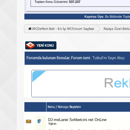
Toplam Konu Gösterimi:
537.237
Kayıtsız Üye
, Bu Bölümde Top
IRCDefteri.Net - En İyi IRCForum Sayfasi
Radyo Özel Böl
Forumda bulunan Konular, Forum ismi
: TutkuFm Yayin Akişi
Konu
/
Konuyu Başlatan
DJ-meLanie Sohbetcini.net OnLine
Yqlcin