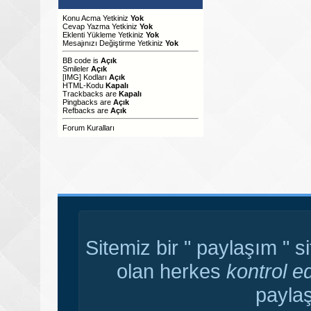
Konu Acma Yetkiniz
Yok
Cevap Yazma Yetkiniz
Yok
Eklenti Yükleme Yetkiniz
Yok
Mesajınızı Değiştirme Yetkiniz
Yok
BB code
is
Açık
Smileler
Açık
[IMG]
Kodları
Açık
HTML-Kodu
Kapalı
Trackbacks
are
Kapalı
Pingbacks
are
Açık
Refbacks
are
Açık
Forum Kuralları
Sitemiz bir " paylaşım " s
olan herkes
kontrol e
paylaş