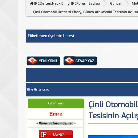
IRCDefteri.Net - En İyi IRCForum Sayfasi
Güncel
Mot
Çinli Otomobil Üreticisi Chery, Güney Afrika'daki Tesisinin Açılışı
Etiketlenen üyelerin listesi
4 Hafta önce
Çinli Otomobil
Çevrimiçi
Emre
Tesisinin Açılı
~ Www.ircforumda.net ~