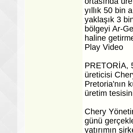
ortasında ür
yıllık 50 bin 
yaklaşık 3 bi
bölgeyi Ar-Ge
haline getirme
Play Video
PRETORİA, 5 
üreticisi Cher
Pretoria'nın 
üretim tesisin
Chery Yöneti
günü gerçekle
yatırımın şir