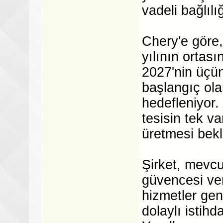
vadeli bağlılığ
Chery'e göre,
yılının ortas
2027'nin üçü
başlangıç ola
hedefleniyor.
tesisin tek v
üretmesi bekl
Şirket, mevcu
güvencesi veri
hizmetler ge
dolaylı istih