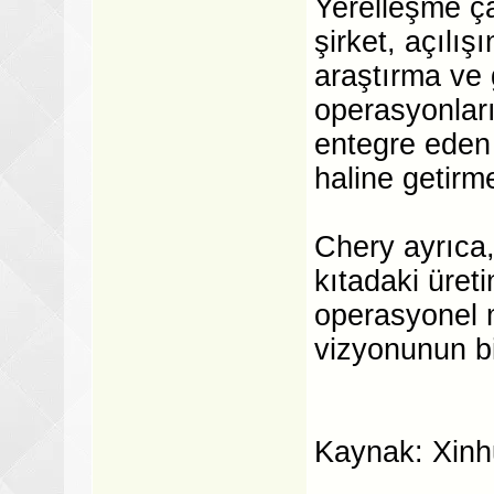
Yerelleşme ça
şirket, açılışı
araştırma ve g
operasyonları
entegre eden
haline getirme
Chery ayrıca,
kıtadaki üreti
operasyonel 
vizyonunun bi
Kaynak: Xin