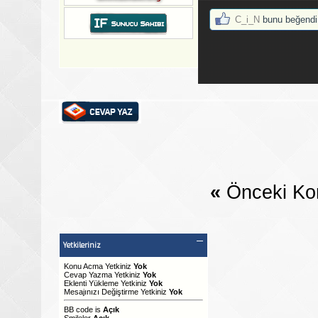
C_i_N
bunu beğendi
«
Önceki Ko
Yetkileriniz
Konu Acma Yetkiniz
Yok
Cevap Yazma Yetkiniz
Yok
Eklenti Yükleme Yetkiniz
Yok
Mesajınızı Değiştirme Yetkiniz
Yok
BB code
is
Açık
Smileler
Açık