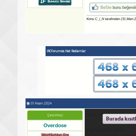
BeSte
bunu beğendi
Konu C_i_N tarafından (31.Mart.
IRCForumda.Net Reklamlar
01.Nisan.2024
Cevap: KeLeBekFinal.NeT yen
Çevrimiçi
Overdose
Keyifli yayınlar dilerim
SihirliSohbet.Org