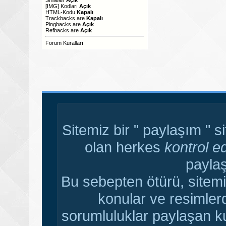
[IMG]
Kodları
Açık
HTML-Kodu
Kapalı
Trackbacks
are
Kapalı
Pingbacks
are
Açık
Refbacks
are
Açık
Forum Kuralları
Sitemiz bir " paylaşım " s
olan herkes
kontrol e
paylaş
Bu sebepten ötürü, sitemi
konular ve resimler
sorumluluklar paylaşan ku