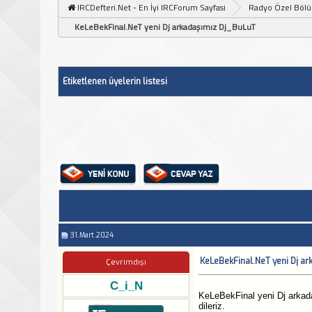
IRCDefteri.Net - En İyi IRCForum Sayfasi
Radyo Özel Böl
KeLeBekFinal.NeT yeni Dj arkadaşımız Dj_BuLuT
Etiketlenen üyelerin listesi
31.Mart.2024
KeLeBekFinal.NeT yeni Dj a
Çevrimdışı
C_i_N
KeLeBekFinal yeni Dj arkada
dileriz.