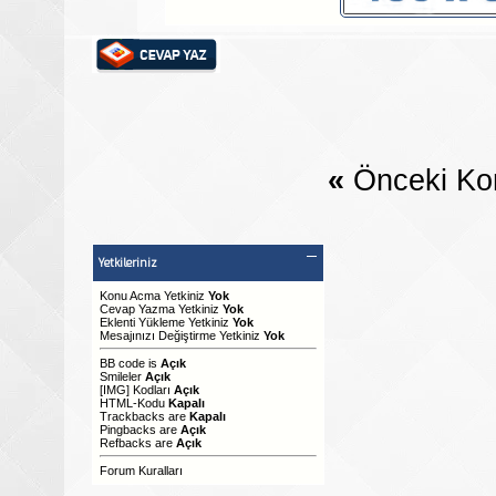
«
Önceki Ko
Yetkileriniz
Konu Acma Yetkiniz
Yok
Cevap Yazma Yetkiniz
Yok
Eklenti Yükleme Yetkiniz
Yok
Mesajınızı Değiştirme Yetkiniz
Yok
BB code
is
Açık
Smileler
Açık
[IMG]
Kodları
Açık
HTML-Kodu
Kapalı
Trackbacks
are
Kapalı
Pingbacks
are
Açık
Refbacks
are
Açık
Forum Kuralları