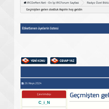
IRCDefteri.Net - En İyi IRCForum Sayfasi
Radyo Özel Böl
Geçmişten gelen dostluk Aspirin hoş geldin
Etiketlenen üyelerin listesi
26.Mayıs.2024
Geçmişten gel
Çevrimdışı
C_i_N