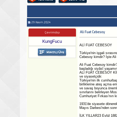
29.Kasım.2024
Ali Fuat Cebesoy
Çevrimdışı
KungFucu
ALİ FUAT CEBESOY
Türkiye'nin işgali sırasın
Cebesoy kimdir? İşte Ali
Ali Fuat Cebesoy kimdir? 
başladığı siyâsî yaşamınd
ALİ FUAT CEBESOY KİMDİR
ve siyasetçidir.
Türkiye'nin ilk cumhurbaş
birliklerine ateş açma em
ve savaş boyunca önemli 
sınırlarını belirleyen Mo
Cumhuriyet Fırkası'nın ku
1931'de siyasete dönerek
Mayıs Darbesi'nden sonr
İLK YILLAR23 Eylül 1882 t