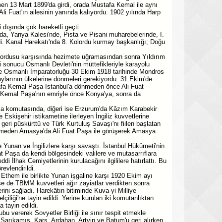
men 13 Mart 1899'da girdi, orada Mustafa Kemal ile aynı
li Fuat'ın ailesinin yanında kalıyordu. 1902 yılında Harp
dışında çok hareketli geçti.
a, Yanya Kalesi'nde, Pista ve Pisani muharebelerinde, I.
i. Kanal Harekatı'nda 8. Kolordu kurmay başkanlığı; Doğu
 ordusu karşısında hezimete uğramasından sonra Yıldırım
 sonucu Osmanlı Devleti'nin müttefikleriyle karayolu
ine Osmanlı İmparatorluğu 30 Ekim 1918 tarihinde Mondros
arının ülkelerine dönmeleri gerekiyordu. 31 Ekim'de
afa Kemal Paşa İstanbul'a dönmeden önce Ali Fuat
a Kemal Paşa'nın emriyle önce Konya'ya, sonra da
Paşa komutasında, diğeri ise Erzurum'da Kâzım Karabekir
 Eskişehir istikametine ilerleyen İngiliz kuvvetlerine
eri püskürttü ve Türk Kurtuluş Savaşı'nı fiilen başlatan
tmeden Amasya'da Ali Fuat Paşa ile görüşerek Amasya
Yunan ve İngilizlere karşı savaştı. İstanbul Hükûmeti'nin
t Paşa da kendi bölgesindeki valilere ve mutasarrıflara
i İlhak Cemiyetlerinin kurulacağını ilgililere hatırlattı. Bu
evlendirildi.
m ile birlikte Yunan işgaline karşı 1920 Ekim ayı
 de TBMM kuvvetleri ağır zayiatlar verdikten sonra
lerini sağladı. Harekâtın bitiminde Kuva-yi Milliye
liği'ne tayin edildi. Yerine kurulan iki komutanlıktan
tayin edildi.
u vererek Sovyetler Birliği ile sınır tespit etmekle
arıkamış, Kars, Ardahan, Artvin ve Batum'u geri alırken