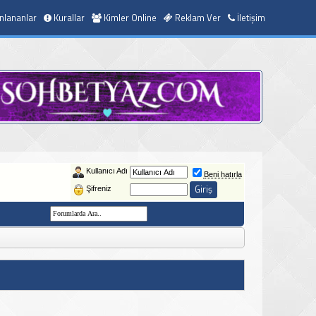
nlananlar
Kurallar
Kimler Online
Reklam Ver
İletişim
Kullanıcı Adı
Beni hatırla
Şifreniz