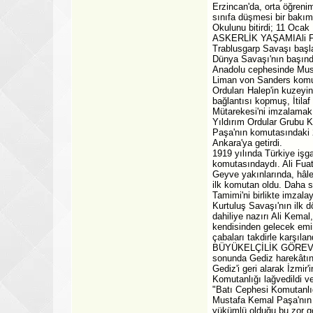
Erzincan'da, orta öğreni
sınıfa düşmesi bir bakıma
Okulunu bitirdi; 11 Ocak
ASKERLİK YAŞAMIAli Fuat 
Trablusgarp Savaşı başla
Dünya Savaşı'nın başında
Anadolu cephesinde Must
Liman von Sanders komut
Orduları Halep'in kuzeyi
bağlantısı kopmuş, İtila
Mütarekesi'ni imzalamak
Yıldırım Ordular Grubu 
Paşa'nın komutasındaki 2
Ankara'ya getirdi.
1919 yılında Türkiye işg
komutasındaydı. Ali Fuat 
Geyve yakınlarında, hâle
ilk komutan oldu. Daha 
Tamimi'ni birlikte imzalayı
Kurtuluş Savaşı'nın ilk 
dahiliye nazırı Ali Kema
kendisinden gelecek emirl
çabaları takdirle karşıla
BÜYÜKELÇİLİK GÖREVİ"Um
sonunda Gediz harekâtın
Gediz'i geri alarak İzmir'
Komutanlığı lağvedildi v
"Batı Cephesi Komutanlığ
Mustafa Kemal Paşa'nın ta
yükümlü olduğu bu zor gö