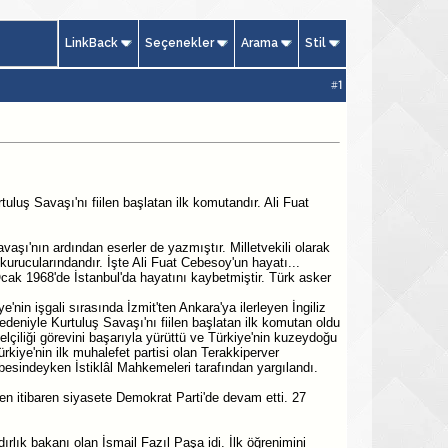
LinkBack
Seçenekler
Arama
Stil
#
1
rtuluş Savaşı'nı fiilen başlatan ilk komutandır. Ali Fuat
aşı'nın ardından eserler de yazmıştır. Milletvekili olarak
kurucularındandır. İşte Ali Fuat Cebesoy'un hayatı...
1968'de İstanbul'da hayatını kaybetmiştir. Türk asker
'nin işgali sırasında İzmit'ten Ankara'ya ilerleyen İngiliz
edeniyle Kurtuluş Savaşı'nı fiilen başlatan ilk komutan oldu
çiliği görevini başarıyla yürüttü ve Türkiye'nin kuzeydoğu
rkiye'nin ilk muhalefet partisi olan Terakkiperver
tbesindeyken İstiklâl Mahkemeleri tarafından yargılandı.
en itibaren siyasete Demokrat Parti'de devam etti. 27
rlık bakanı olan İsmail Fazıl Paşa idi. İlk öğrenimini