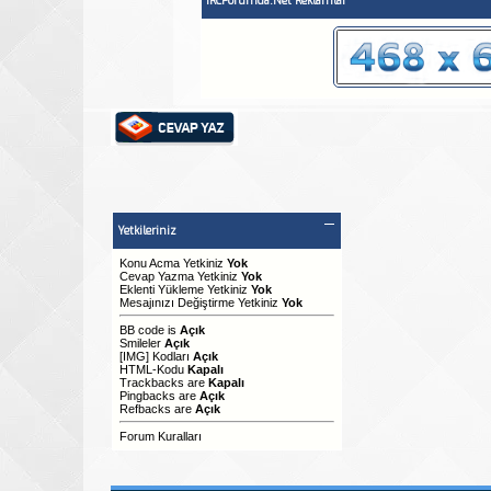
IRCForumda.Net Reklamlar
Yetkileriniz
Konu Acma Yetkiniz
Yok
Cevap Yazma Yetkiniz
Yok
Eklenti Yükleme Yetkiniz
Yok
Mesajınızı Değiştirme Yetkiniz
Yok
BB code
is
Açık
Smileler
Açık
[IMG]
Kodları
Açık
HTML-Kodu
Kapalı
Trackbacks
are
Kapalı
Pingbacks
are
Açık
Refbacks
are
Açık
Forum Kuralları