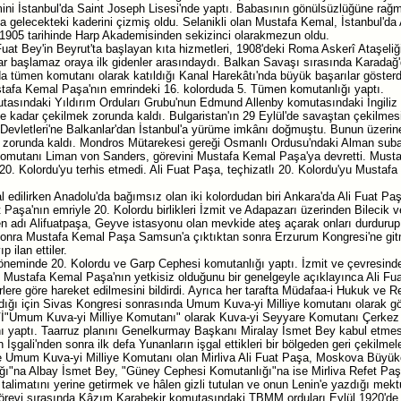
mini İstanbul'da Saint Joseph Lisesi'nde yaptı. Babasının gönülsüzlüğüne rağ
 gelecekteki kaderini çizmiş oldu. Selanikli olan Mustafa Kemal, İstanbul'da A
 1905 tarihinde Harp Akademisinden sekizinci olarakmezun oldu.
Bey'in Beyrut'ta başlayan kıta hizmetleri, 1908'deki Roma Askerî Ataşeliği 
r başlamaz oraya ilk gidenler arasındaydı. Balkan Savaşı sırasında Karadağ'd
 tümen komutanı olarak katıldığı Kanal Harekâtı'nda büyük başarılar gösterd
afa Kemal Paşa'nın emrindeki 16. kolorduda 5. Tümen komutanlığı yaptı.
asındaki Yıldırım Orduları Grubu'nun Edmund Allenby komutasındaki İngiliz
ne kadar çekilmek zorunda kaldı. Bulgaristan'ın 29 Eylül'de savaştan çekilmesi
f Devletleri'ne Balkanlar'dan İstanbul'a yürüme imkânı doğmuştu. Bunun üzer
 zorunda kaldı. Mondros Mütarekesi gereği Osmanlı Ordusu'ndaki Alman subayl
Komutanı Liman von Sanders, görevini Mustafa Kemal Paşa'ya devretti. Must
0. Kolordu'yu terhis etmedi. Ali Fuat Paşa, teçhizatlı 20. Kolordu'yu Mustaf
al edilirken Anadolu'da bağımsız olan iki kolordudan biri Ankara'da Ali Fuat 
Paşa'nın emriyle 20. Kolordu birlikleri İzmit ve Adapazarı üzerinden Bilecik ve
n adı Alifuatpaşa, Geyve istasyonu olan mevkide ateş açarak onları durdurup g
sonra Mustafa Kemal Paşa Samsun'a çıktıktan sonra Erzurum Kongresi'ne gi
p ilan ettiler.
döneminde 20. Kolordu ve Garp Cephesi komutanlığı yaptı. İzmit ve çevresinde 
l, Mustafa Kemal Paşa'nın yetkisiz olduğunu bir genelgeyle açıklayınca Ali Fua
ere göre hareket edilmesini bildirdi. Ayrıca her tarafta Müdafaa-i Hukuk ve Redd
ndığı için Sivas Kongresi sonrasında Umum Kuva-yi Milliye komutanı olarak gör
um Kuva-yi Milliye Komutanı" olarak Kuva-yi Seyyare Komutanı Çerkez Ethe
ı yaptı. Taarruz planını Genelkurmay Başkanı Miralay İsmet Bey kabul etmese
in İşgali'nden sonra ilk defa Yunanların işgal ettikleri bir bölgeden geri çekilme
e Umum Kuva-yi Milliye Komutanı olan Mirliva Ali Fuat Paşa, Moskova Büyükelçi
ı"na Albay İsmet Bey, "Güney Cephesi Komutanlığı"na ise Mirliva Refet Paşa 
limatını yerine getirmek ve hâlen gizli tutulan ve onun Lenin'e yazdığı mektub
revi sırasında Kâzım Karabekir komutasındaki TBMM orduları Eylül 1920'de S