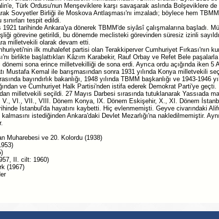
in'e, Türk Ordusu'nun Menşeviklere karşı savaşarak aslında Bolşeviklere de 
arak Sovyetler Birliği ile Moskova Antlaşması'nı imzaladı; böylece hem TBMM 
ınırları tespit edildi.
921 tarihinde Ankara'ya dönerek TBMM'de siyâsî çalışmalarına başladı. Müda
liği görevine getirildi, bu dönemde meclisteki görevinden süresiz izinli sayıldı.
a milletvekili olarak devam etti.
uriyeti'nin ilk muhalefet partisi olan Terakkiperver Cumhuriyet Fırkası'nın kur
şı'nı birlikte başlattıkları Kâzım Karabekir, Rauf Orbay ve Refet Bele paşalarla 
 dönemi sona erince milletvekilliği de sona erdi. Ayrıca ordu açığında iken 5 A
tı Mustafa Kemal ile barışmasından sonra 1931 yılında Konya milletvekili se
arasında bayındırlık bakanlığı, 1948 yılında TBMM başkanlığı ve 1943-1946 yıll
ndan ve Cumhuriyet Halk Partisi'nden istifa ederek Demokrat Parti'ye geçti.
'dan milletvekili seçildi. 27 Mayıs Darbesi sırasında tutuklanarak Yassıada m
, V., VI., VII., VIII. Dönem Konya, IX. Dönem Eskişehir, X., XI. Dönem İstanbul
inde İstanbul'da hayatını kaybetti. Hiç evlenmemişti. Geyve civarındaki Ali
 kalmasını istediğinden Ankara'daki Devlet Mezarlığı'na nakledilmemiştir. Aynı
.
n Muharebesi ve 20. Kolordu (1938)
1953)
)
957, II. cilt: 1960)
k (1967)
er