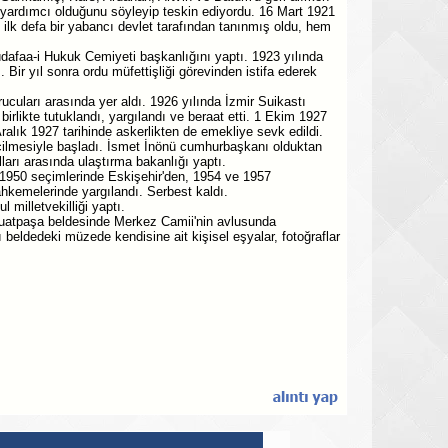
yardımcı olduğunu söyleyip teskin ediyordu. 16 Mart 1921
ilk defa bir yabancı devlet tarafından tanınmış oldu, hem
faa-i Hukuk Cemiyeti başkanlığını yaptı. 1923 yılında
 Bir yıl sonra ordu müfettişliği görevinden istifa ederek
ucuları arasında yer aldı. 1926 yılında İzmir Suikastı
birlikte tutuklandı, yargılandı ve beraat etti. 1 Ekim 1927
ralık 1927 tarihinde askerlikten de emekliye sevk edildi.
çilmesiyle başladı. İsmet İnönü cumhurbaşkanı olduktan
arı arasında ulaştırma bakanlığı yaptı.
 1950 seçimlerinde Eskişehir'den, 1954 ve 1957
ahkemelerinde yargılandı. Serbest kaldı.
 milletvekilliği yaptı.
fuatpaşa beldesinde Merkez Camii'nin avlusunda
 beldedeki müzede kendisine ait kişisel eşyalar, fotoğraflar