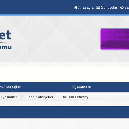
Anasayfa
Sunucular
Ba
kü Mesajlar
Arama
Biyografiler
Edebi Şahsiyetler
Ali Fuat Cebesoy