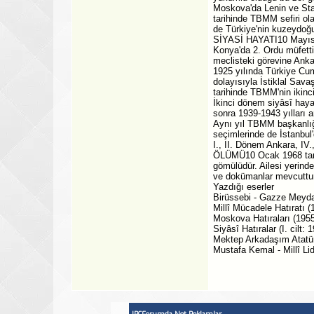
Moskova'da Lenin ve Stal
tarihinde TBMM sefiri ol
de Türkiye'nin kuzeydoğu s
SİYASİ HAYATI10 Mayıs 1
Konya'da 2. Ordu müfettiş
meclisteki görevine Ankar
1925 yılında Türkiye Cumh
dolayısıyla İstiklal Sava
tarihinde TBMM'nin ikinci
İkinci dönem siyâsî haya
sonra 1939-1943 yılları 
Aynı yıl TBMM başkanlığı
seçimlerinde de İstanbul
I., II. Dönem Ankara, IV.
ÖLÜMÜ10 Ocak 1968 tarih
gömülüdür. Ailesi yerinde
ve dokümanlar mevcuttur
Yazdığı eserler
Birüssebi - Gazze Meyda
Millî Mücadele Hatıratı (
Moskova Hatıraları (1955
Siyâsî Hatıralar (I. cilt: 1
Mektep Arkadaşım Atatür
Mustafa Kemal - Millî Lid