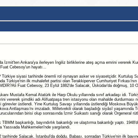
da İzmit'ten Ankara'ya ilerleyen İngiliz birliklerine ateş açma emrini vererek Ku
 Fuat Cebesoy'un hayatı...
Türkiye siyasi tarihinde önemli rol oynayan asker ve siyasetçidir. Kurtuluş Sav
a Türkiye'nin ilk muhalefet partisi olan Terakkiperver Cumhuriyet Fırkası'nın 
?Ali Fuat Cebesoy, 23 Eylül 1882'de Salacak, Üsküdar'da doğmuş, 10 Ocak 
kanı Mustafa Kemal Atatürk ile Harp Okulu yıllarında sınıf arkadaşı idi. Türkiye
rini vererek şimdiki adı Alifuatpaşa tren istasyonu olan mahalde durdurması n
görevler üstlendi. Yine Kurtuluş Savaşı yıllarında üstlendiği Moskova Büyükel
skova Antlaşması'nı imzaladı. Milletvekili olarak başladığı siyâsî yaşamında Tü
rucularından birisi olup sonrasında İzmir Suikastı sanığı olarak Orgeneral rü
 TBMM başkanlığı, bayındırlık bakanlığı ve ulaştırma bakanlığı yaptı. 1948'd
a Yassıada Mahkemeleri'nde yargılandı.
arihinde Salacak, İstanbul'da doğdu. Babası, sonradan Türkiye'nin ilk bayındı