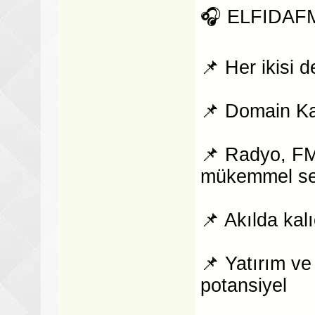
🎧 ELFIDAF
📌 Her ikisi de
📌 Domain Ka
📌 Radyo, FM,
mükemmel s
📌 Akılda kal
📌 Yatırım v
potansiyel