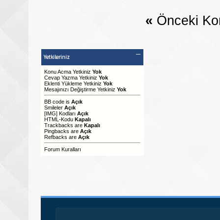
«
Önceki Ko
Yetkileriniz
Konu Acma Yetkiniz
Yok
Cevap Yazma Yetkiniz
Yok
Eklenti Yükleme Yetkiniz
Yok
Mesajınızı Değiştirme Yetkiniz
Yok
BB code
is
Açık
Smileler
Açık
[IMG]
Kodları
Açık
HTML-Kodu
Kapalı
Trackbacks
are
Kapalı
Pingbacks
are
Açık
Refbacks
are
Açık
Forum Kuralları