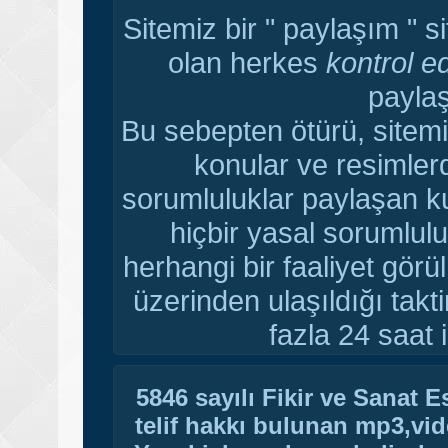
Sitemiz bir " paylaşım " s
olan herkes
kontrol e
paylaş
Bu sebepten ötürü, sitemi
konular ve resimler
sorumluluklar paylaşan ku
hiçbir yasal sorumlulu
herhangi bir faaliyet gör
üzerinden ulaşıldığı tak
fazla 24 saat i
5846 sayılı Fikir ve Sanat 
telif hakkı bulunan mp3,vide