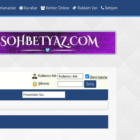
nlananlar
Kurallar
Kimler Online
Reklam Ver
İletişim
Kullanıcı Adı
Beni hatırla
Şifreniz