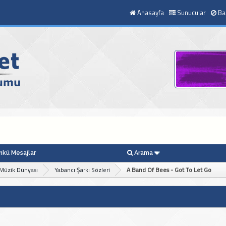
Anasayfa
Sunucular
Ba
kü Mesajlar
Arama
Müzik Dünyası
Yabancı Şarkı Sözleri
A Band Of Bees - Got To Let Go