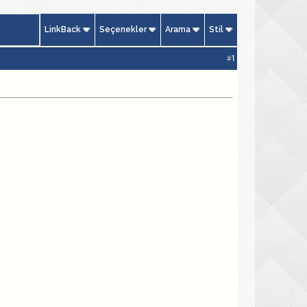
LinkBack
Seçenekler
Arama
Stil
#
1