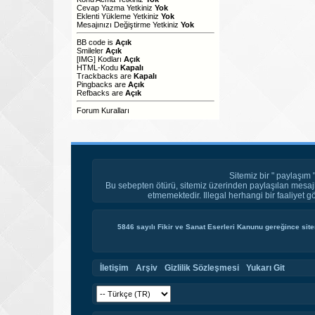
Cevap Yazma Yetkiniz
Yok
Eklenti Yükleme Yetkiniz
Yok
Mesajınızı Değiştirme Yetkiniz
Yok
BB code
is
Açık
Smileler
Açık
[IMG]
Kodları
Açık
HTML-Kodu
Kapalı
Trackbacks
are
Kapalı
Pingbacks
are
Açık
Refbacks
are
Açık
Forum Kuralları
Sitemiz bir " paylaşım 
Bu sebepten ötürü, sitemiz üzerinden paylaşılan mesajl
etmemektedir. Illegal herhangi bir faaliyet g
5846 sayılı Fikir ve Sanat Eserleri Kanunu gereğince site
İletişim
Arşiv
Gizlilik Sözleşmesi
Yukarı Git