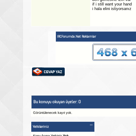
if i still want your hand
i hala elini istiyorsanız
IRCForumda.Net Reklamlar
Bu konuyu okuyan üyeler: 0
Görüntülenecek kayıt yok.
Yetkileriniz
Konu Acma Yetkiniz
Yok