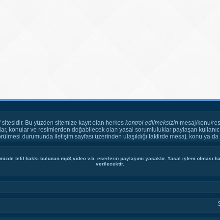
" sitesidir. Bu yüzden sitemize kayıt olan herkes
kontrol edilmeksizin
mesaj/konu/res
ar, konular ve resimlerden doğabilecek olan yasal sorumluluklar paylaşan kullanıcı
örülmesi durumunda iletişim sayfası üzerinden ulaşıldığı taktirde mesaj, konu ya da r
mizde telif hakkı bulunan mp3,video v.b. eserlerin paylaşımı yasaktır. Yasal işlem olması hal
verilecektir.