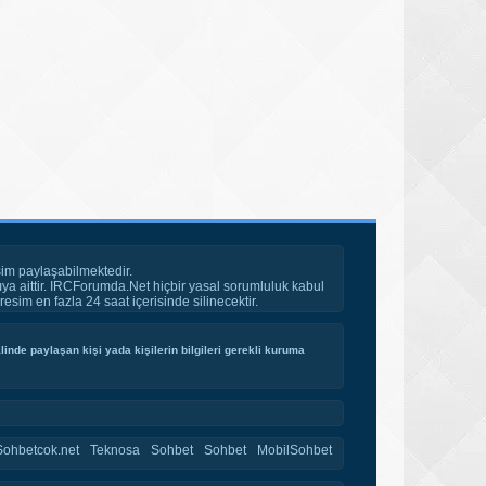
im paylaşabilmektedir.
ya aittir. IRCForumda.Net hiçbir yasal sorumluluk kabul
esim en fazla 24 saat içerisinde silinecektir.
inde paylaşan kişi yada kişilerin bilgileri gerekli kuruma
Sohbetcok.net
Teknosa
Sohbet
Sohbet
MobilSohbet