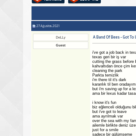
27.Ağustos.2021
A Band Of Bees - Got To 
DeLLy
Guest
i've got a job back in tex
texas geri bir iş var
cutting the grass before 
kahvaltıdan önce çim k
cleaning the park
Parkta temizlik
i'm there til it's dark
karanlık til ben oradayım
but i'm saving up for a l
ama bir lexus kadar tasa
i know it's fun
biz eğlenceli olduğunu bi
but i've got to leave
ama ayrılmak var
over the sea with my fam
ailemle birlikte deniz üze
just for a smile
sadece bir gülümseme