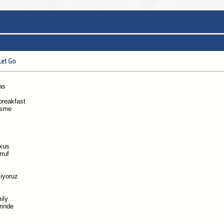
Let Go
as
breakfast
esme
exus
rruf
liyoruz
ily
rinde