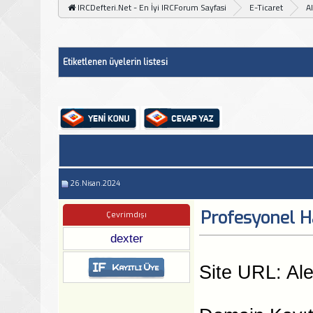
IRCDefteri.Net - En İyi IRCForum Sayfasi
E-Ticaret
Al
Etiketlenen üyelerin listesi
26.Nisan.2024
Profesyonel H
Çevrimdışı
dexter
Site URL: Al