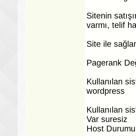
Sitenin satış
varmı, telif h
Site ile sağl
Pagerank Değ
Kullanılan si
wordpress
Kullanılan si
Var suresiz
Host Durumu