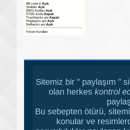
BB code
is
Açık
Smileler
Açık
[IMG]
Kodları
Açık
HTML-Kodu
Kapalı
Trackbacks
are
Kapalı
Pingbacks
are
Açık
Refbacks
are
Açık
Forum Kuralları
Sitemiz bir " paylaşım " s
olan herkes
kontrol e
paylaş
Bu sebepten ötürü, sitemi
konular ve resimler