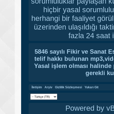
sorumluluklar paylaşan ku
hiçbir yasal sorumlulu
herhangi bir faaliyet gör
üzerinden ulaşıldığı tak
fazla 24 saat i
5846 sayılı Fikir ve Sanat 
telif hakkı bulunan mp3,vide
Yasal işlem olması halinde p
gerekli ku
İletişim
Arşiv
Gizlilik Sözleşmesi
Yukarı Git
Powered by vBu