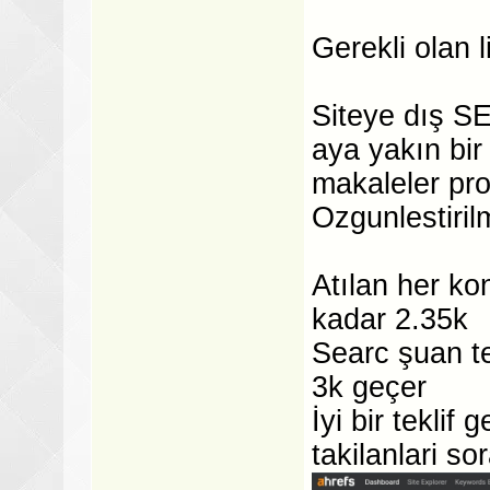
Gerekli olan l
Siteye dış S
aya yakın bir
makaleler pro
Ozgunlestirilm
Atılan her k
kadar 2.35k
Searc şuan t
3k geçer
İyi bir teklif
takilanlari sor