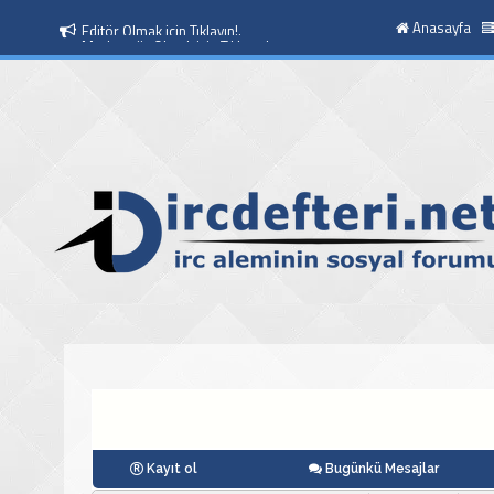
Anasayfa
Moderatör Olmak icin Tıklayın!.
Kayıt ol
Bugünkü Mesajlar