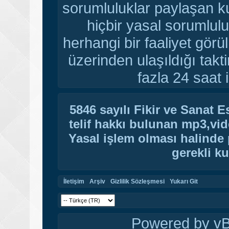
sorumluluklar paylaşan ku
hiçbir yasal sorumlulu
herhangi bir faaliyet gör
üzerinden ulaşıldığı tak
fazla 24 saat i
5846 sayılı Fikir ve Sanat 
telif hakkı bulunan mp3,vide
Yasal işlem olması halinde p
gerekli ku
İletişim
Arşiv
Gizlilik Sözleşmesi
Yukarı Git
Powered by vBu