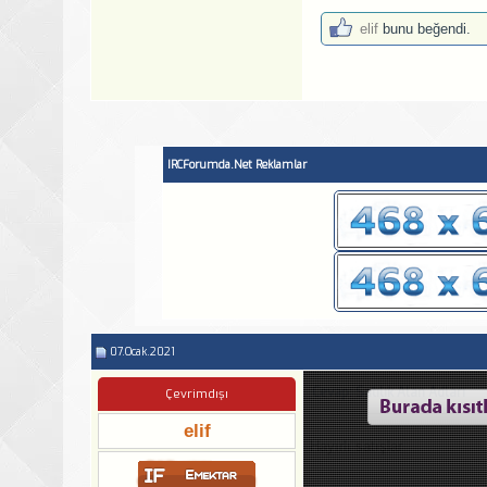
elif
bunu beğendi.
IRCForumda.Net Reklamlar
07.Ocak.2021
Cevap: Satılık Alan Adları
Çevrimdışı
elif
Hayırlı satışlar