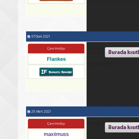
07.Ocak.2021
Cevap: Satılık Alan Adları
Çevrimdışı
Flankes
Teşekkür ederim ~
25.Mart.2021
Cevap: Satılık Alan Adları
Çevrimdışı
maxiimuss
aralarında çok güzel domainle