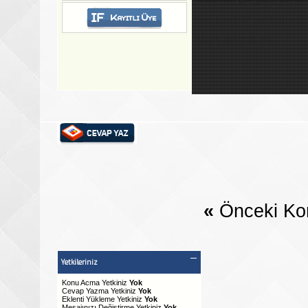
bosch arm 32 çim biçme ma
bosch gbh 2-26 dre
«
Önceki Ko
Yetkileriniz
Konu Acma Yetkiniz
Yok
Cevap Yazma Yetkiniz
Yok
Eklenti Yükleme Yetkiniz
Yok
Mesajınızı Değiştirme Yetkiniz
Yok