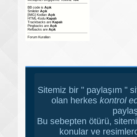
BB code
is
Açık
Smileler
Açık
[IMG]
Kodları
Açık
HTML-Kodu
Kapalı
Trackbacks
are
Kapalı
Pingbacks
are
Açık
Refbacks
are
Açık
Forum Kuralları
Sitemiz bir " paylaşım " s
olan herkes
kontrol e
paylaş
Bu sebepten ötürü, sitemi
konular ve resimler