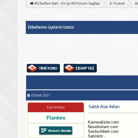
IRCDefteri.Net - En İyi IRCForum Sayfasi
E-Ticaret
Al
Etiketlenen üyelerin listesi
07.Ocak.2021
Satılık Alan Adları
Çevrimdışı
Flankes
Kameralisite.com
Neseliortam.com
Seslisohbeti.com
Satılıktir...