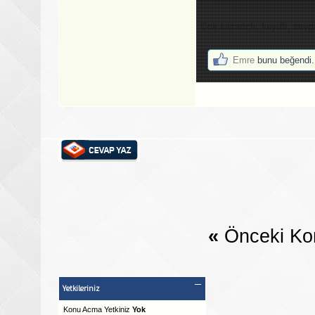
Çok kazançlı, keyifli, sevgi
Emre
bunu beğendi.
«
Önceki Ko
Yetkileriniz
Konu Acma Yetkiniz
Yok