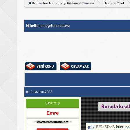
IRCDefteri.Net - En İyi IRCForum Sayfasi
Üyelere Özel
Etiketlenen üyelerin listesi
10.Haziran.2022
Cevap: CFTagram
Çevrimiçi
Emre
~ Www.ircforumda.net ~
EfRaSiYaB
bunu be