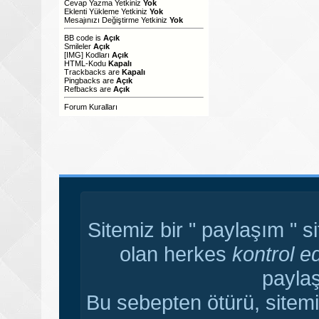
Cevap Yazma Yetkiniz
Yok
Eklenti Yükleme Yetkiniz
Yok
Mesajınızı Değiştirme Yetkiniz
Yok
BB code
is
Açık
Smileler
Açık
[IMG]
Kodları
Açık
HTML-Kodu
Kapalı
Trackbacks
are
Kapalı
Pingbacks
are
Açık
Refbacks
are
Açık
Forum Kuralları
Sitemiz bir " paylaşım " s
olan herkes
kontrol e
paylaş
Bu sebepten ötürü, sitemi