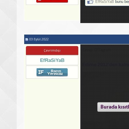
EfRaSiYaB
bunu be
03.Eylül.2022
Cevap: CFTagram
Çevrimdışı
EfRaSiYaB
Edirne 2012'den kalma