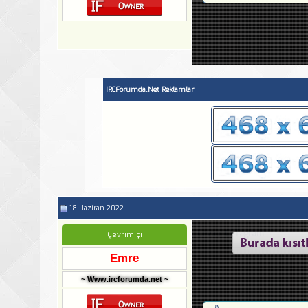
IRCForumda.Net Reklamlar
18.Haziran.2022
Cevap: CFTagram
Çevrimiçi
Emre
:a5:
~ Www.ircforumda.net ~