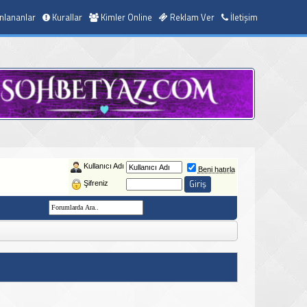
nlananlar
Kurallar
Kimler Online
Reklam Ver
İletişim
Kullanıcı Adı
Beni hatırla
Şifreniz