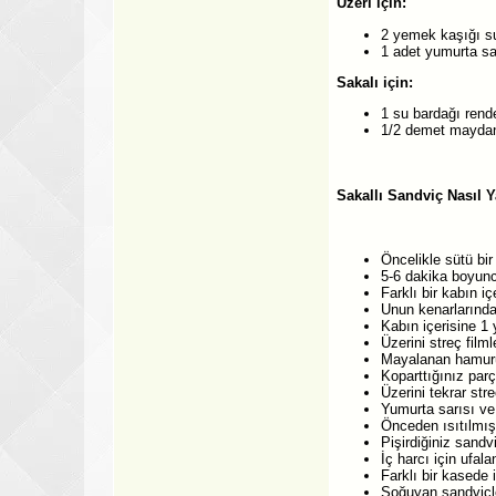
Üzeri için:
2 yemek kaşığı s
1 adet yumurta sa
Sakalı için:
1 su bardağı rend
1/2 demet maydano
Sakallı Sandviç Nasıl Y
Öncelikle sütü bir
5-6 dakika boyunc
Farklı bir kabın i
Unun kenarlarında
Kabın içerisine 1 
Üzerini streç fil
Mayalanan hamuru 
Koparttığınız parça
Üzerini tekrar str
Yumurta sarısı ve
Önceden ısıtılmış 
Pişirdiğiniz sandv
İç harcı için ufal
Farklı bir kasede 
Soğuyan sandviçle