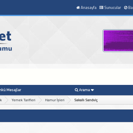
Anasayfa
Sunucular
Ba
kü Mesajlar
Arama
ek
Yemek Tarifleri
Hamur İşleri
Sakallı Sandviç