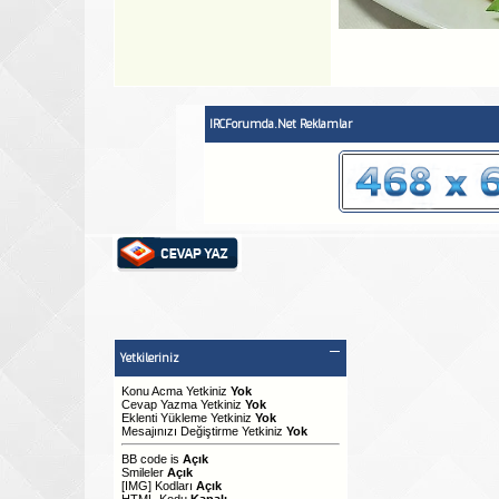
IRCForumda.Net Reklamlar
Yetkileriniz
Konu Acma Yetkiniz
Yok
Cevap Yazma Yetkiniz
Yok
Eklenti Yükleme Yetkiniz
Yok
Mesajınızı Değiştirme Yetkiniz
Yok
BB code
is
Açık
Smileler
Açık
[IMG]
Kodları
Açık
HTML-Kodu
Kapalı