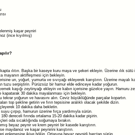
u
rısı
elenmiş kaşar peyniri
z (ince kıyılmış)
apılır?
 kapta ılıtın. Başka bir kaseye kuru maya ve şekeri ekleyin. Üzerine ılık sütü 
a mayanın aktifleşmesi için bekleyin.
çerisine un, yoğurt, yumurta ve sıvıyağı ekleyerek karıştırın. Üzerine mayalı k
n tuzu serpiştirin. Pürüzsüz bir hamur elde edinceye kadar yoğurun.
yemek kaşığı zeytinyağı ekleyin ve kabın içerisine güzelce yayın. Hamuru zeyt
mle kapatarak 30 dakika mayalanması için bekleyin.
tekrar yoğurun ve havasını alın. Ceviz büyüklüğünde parçalar kopartın.
ları top şekline getirin ve fırın tepsisine aralıklı olacak şekilde dizin.
eçleyerek 10 dakika daha bekletin.
 suyu çırpıp, hamurun üzerine fırça yardımıyla sürün.
180 dereceli fırında ortalama 15-20 dakika kadar pişirin.
içleri oda sıcaklığında soğumaya bırakın.
anmış beyaz peynir ve krem peyniri bir kasede karıştırın.
ise maydanoz ve kaşar peynirini karıştırın.
ri enlemesine ikiye bölün. Ortasına beyaz peynirli harçtan sürün.