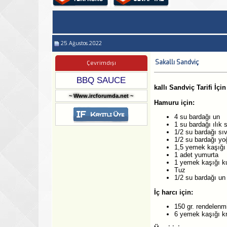
25.Ağustos.2022
Sakallı Sandviç
Çevrimdışı
BBQ SAUCE
kallı Sandviç Tarifi İç
~ Www.ircforumda.net ~
Hamuru için:
4 su bardağı un
1 su bardağı ılık 
1/2 su bardağı sı
1/2 su bardağı yo
1,5 yemek kaşığı 
1 adet yumurta
1 yemek kaşığı k
Tuz
1/2 su bardağı un
İç harcı için:
150 gr. rendelenm
6 yemek kaşığı k