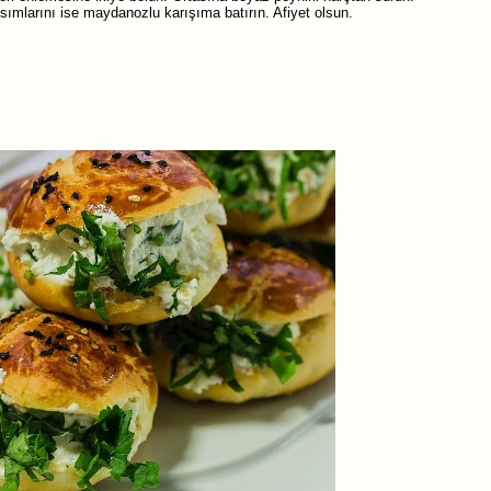
sımlarını ise maydanozlu karışıma batırın. Afiyet olsun.