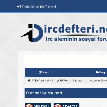
Editör Olmak icin Tıklayın!.
Moderatör Olmak icin Tıklayın!.
Kayıt ol
Bugün
IRCDefteri.Net - En İyi IRCForum Sayfasi
Kadın ve Erk
Etiketlenen üyelerin listesi