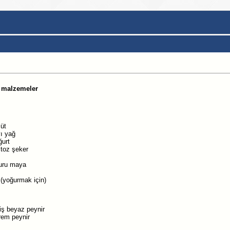
in malzemeler
süt
vı yağ
ğurt
toz şeker
uru maya
 (yoğurmak için)
iş beyaz peynir
rem peynir