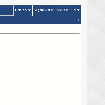
LinkBack
Seçenekler
Arama
Stil
#
1