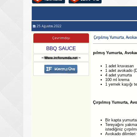
25.Ağustos.2022
Çırpılmış Yumurta, Avok
Çevrimdışı
BBQ SAUCE
pılmış Yumurta, Avokad
~ Www.ircforumda.net ~
1 adet kruvasan
1 adet avokado (D
4 adet yumurta
100 ml krema
1 yemek kaşığı te
Çırpılmış Yumurta, Avo
Bir kapta yumurtal
Tereyağını yakmada
istediğiniz çırpıl
Avokado dilimleri 