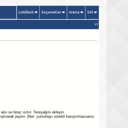
LinkBack
Seçenekler
Arama
Stil
#
1
alın ve biraz ısıtın. Tereyağını ekleyin.
ştırarak pişirin. (Not: yumurtayı sürekli karıştırmazsanız