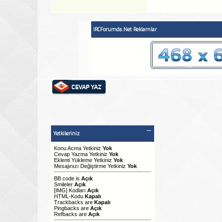
IRCForumda.Net Reklamlar
Yetkileriniz
Konu Acma Yetkiniz
Yok
Cevap Yazma Yetkiniz
Yok
Eklenti Yükleme Yetkiniz
Yok
Mesajınızı Değiştirme Yetkiniz
Yok
BB code
is
Açık
Smileler
Açık
[IMG]
Kodları
Açık
HTML-Kodu
Kapalı
Trackbacks
are
Kapalı
Pingbacks
are
Açık
Refbacks
are
Açık