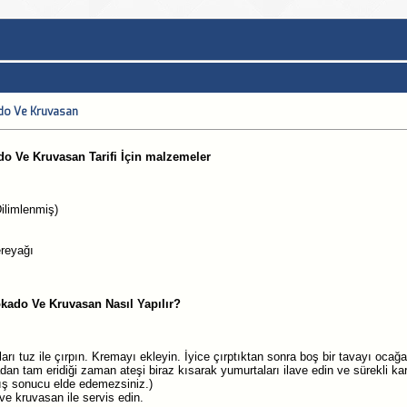
ado Ve Kruvasan
o Ve Kruvasan Tarifi İçin malzemeler
ilimlenmiş)
reyağı
kado Ve Kruvasan Nasıl Yapılır?
arı tuz ile çırpın. Kremayı ekleyin. İyice çırptıktan sonra boş bir tavayı ocağa 
n tam eridiği zaman ateşi biraz kısarak yumurtaları ilave edin ve sürekli karı
mış sonucu elde edemezsiniz.)
ve kruvasan ile servis edin.