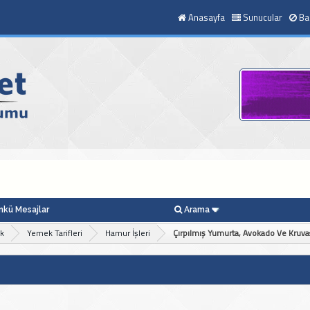
Anasayfa
Sunucular
Ba
kü Mesajlar
Arama
ek
Yemek Tarifleri
Hamur İşleri
Çırpılmış Yumurta, Avokado Ve Kruv