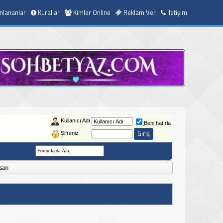
nlananlar
Kurallar
Kimler Online
Reklam Ver
İletişim
Kullanıcı Adı
Beni hatırla
Şifreniz
asan