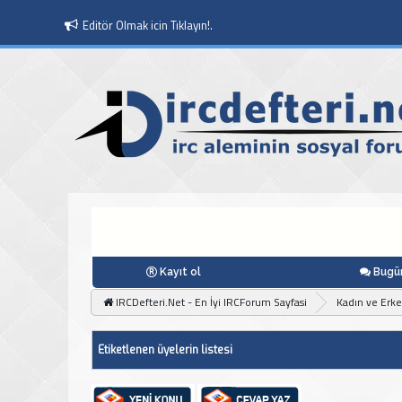
Editör Olmak icin Tıklayın!.
Kayıt ol
Bugün
IRCDefteri.Net - En İyi IRCForum Sayfasi
Kadın ve Erk
Etiketlenen üyelerin listesi