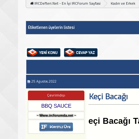
IRCDefteri.Net - En İyi IRCForum Sayfasi
Kadın ve Erkek
Etiketlenen üyelerin listesi
25.Ağustos.2022
Keçi Bacağı
Çevrimdışı
BBQ SAUCE
~ Www.ircforumda.net ~
eçi Bacağı T