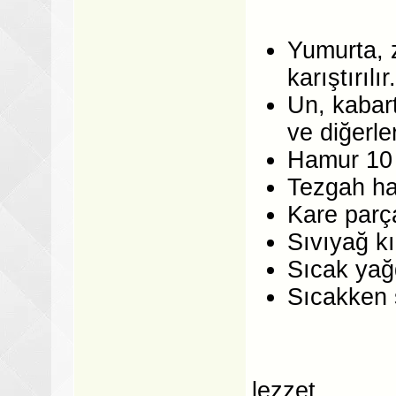
Yumurta, z
karıştırılır.
Un, kabar
ve diğerle
Hamur 10 d
Tezgah haf
Kare parça
Sıvıyağ kız
Sıcak yağd
Sıcakken s
lezzet