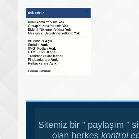
Yetkileriniz
Konu Acma Yetkiniz
Yok
Cevap Yazma Yetkiniz
Yok
Eklenti Yükleme Yetkiniz
Yok
Mesajınızı Değiştirme Yetkiniz
Yok
BB code
is
Açık
Smileler
Açık
[IMG]
Kodları
Açık
HTML-Kodu
Kapalı
Trackbacks
are
Kapalı
Pingbacks
are
Açık
Refbacks
are
Açık
Forum Kuralları
Sitemiz bir " paylaşım " s
olan herkes
kontrol e