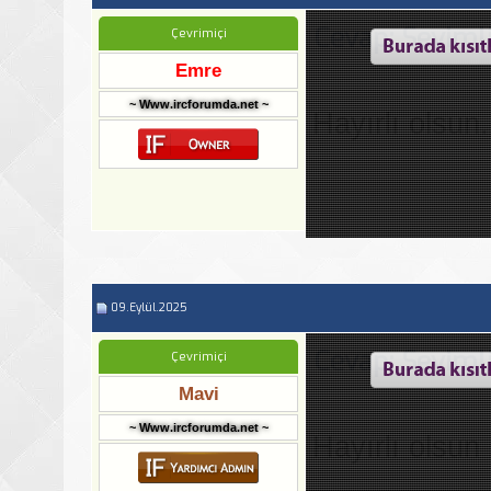
Cevap: Seviml
Çevrimiçi
Emre
~ Www.ircforumda.net ~
Hayırlı olsun.
09.Eylül.2025
Cevap: Seviml
Çevrimiçi
Mavi
~ Www.ircforumda.net ~
Hayırlı olsun 