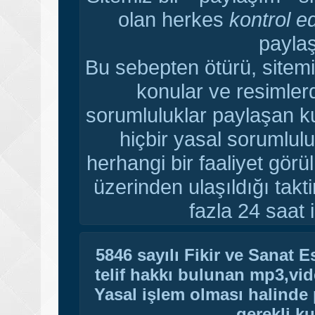
olan herkes
kontrol e
paylaş
Bu sebepten ötürü, sitemi
konular ve resimler
sorumluluklar paylaşan ku
hiçbir yasal sorumlulu
herhangi bir faaliyet gör
üzerinden ulaşıldığı tak
fazla 24 saat i
5846 sayılı Fikir ve Sanat 
telif hakkı bulunan mp3,vide
Yasal işlem olması halinde p
gerekli ku