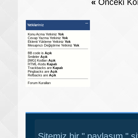
«
Önceki Ko
Yetkileriniz
Konu Acma Yetkiniz
Yok
Cevap Yazma Yetkiniz
Yok
Eklenti Yükleme Yetkiniz
Yok
Mesajınızı Değiştirme Yetkiniz
Yok
BB code
is
Açık
Smileler
Açık
[IMG]
Kodları
Açık
HTML-Kodu
Kapalı
Trackbacks
are
Kapalı
Pingbacks
are
Açık
Refbacks
are
Açık
Forum Kuralları
Sitemiz bir " paylaşım " s