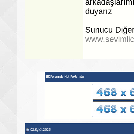
arkadaşlarım
duyarız
Sunucu Diğer İ
www.sevimlic
IRCForumda.Net Reklamlar
02.Eylül.2025