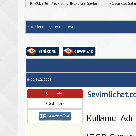
IRCDefteri.Net - En İyi IRCForum Sayfasi
IRC Sunucu Sahip
Etiketlenen üyelerin listesi
02.Eylül.2025
Sevimlichat.c
Çevrimdışı
GsLove
Kullanıcı Adı