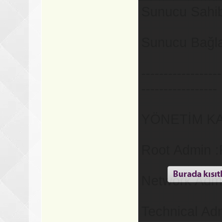
Sunucu Sahib
Sunucu Bağlan
------------------
-----------------
YÖNETİM K
Root Admin 
Network Admi
Technical Adm