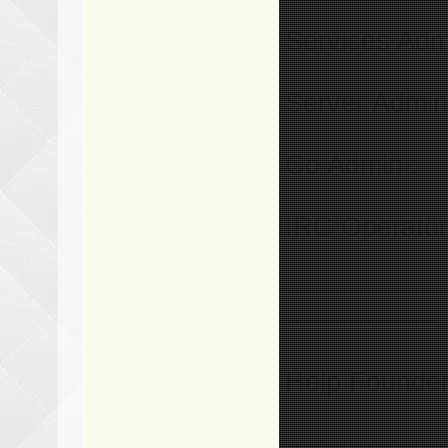
Services Adm
Server Admin
Co Admin :
IRC Operatör
------------------
-----------------
Help Founder
------------------