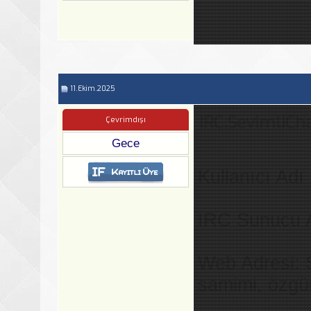
11.Ekim.2025
IRC.SevimliCha
Çevrimdışı
Gece
Kullanıcı Adı
IRC Sunucu 
Web Adresi: 
samimi, özgü