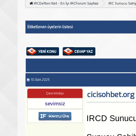
IRCDefteri.Net - En İyi IRCForum Sayfasi
IRC Sunucu Sahip
Etiketlenen üyelerin listesi
10.Ocak.2025
cicisohbet.org
Çevrimdışı
sevimsiz
IRCD Sunucu A