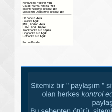
Konu Acma Yetkiniz
Yok
Cevap Yazma Yetkiniz
Yok
Eklenti Yükleme Yetkiniz
Yok
Mesajınızı Değiştirme Yetkiniz
Yok
BB code
is
Açık
Smileler
Açık
[IMG]
Kodları
Açık
HTML-Kodu
Kapalı
Trackbacks
are
Kapalı
Pingbacks
are
Açık
Refbacks
are
Açık
Forum Kuralları
Sitemiz bir " paylaşım " s
olan herkes
kontrol e
paylaş
Bu sebepten ötürü, sitemi