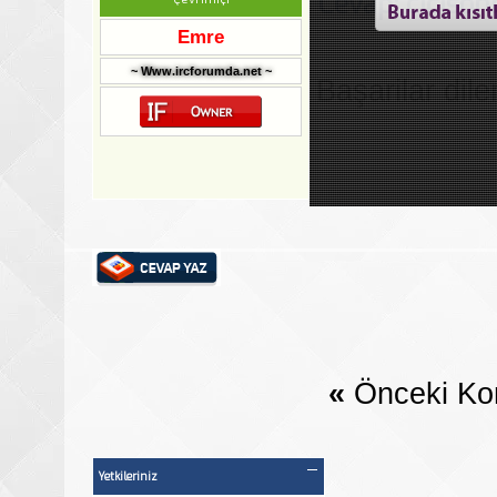
Cevap: cicisoh
Emre
~ Www.ircforumda.net ~
Başarilar dile
«
Önceki Ko
Yetkileriniz