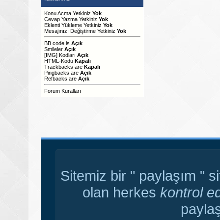
Konu Acma Yetkiniz
Yok
Cevap Yazma Yetkiniz
Yok
Eklenti Yükleme Yetkiniz
Yok
Mesajınızı Değiştirme Yetkiniz
Yok
BB code
is
Açık
Smileler
Açık
[IMG]
Kodları
Açık
HTML-Kodu
Kapalı
Trackbacks
are
Kapalı
Pingbacks
are
Açık
Refbacks
are
Açık
Forum Kuralları
Sitemiz bir " paylaşım " s
olan herkes
kontrol e
paylaş