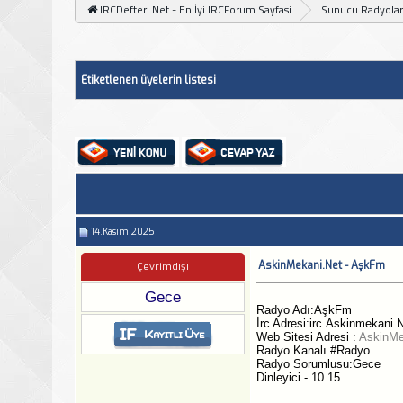
IRCDefteri.Net - En İyi IRCForum Sayfasi
Sunucu Radyolar
Etiketlenen üyelerin listesi
14.Kasım.2025
AskinMekani.Net - AşkFm
Çevrimdışı
Gece
Radyo Adı:AşkFm
İrc Adresi:irc.Askinmekani.
Web Sitesi Adresi :
AskinMe
Radyo Kanalı #Radyo
Radyo Sorumlusu:Gece
Dinleyici - 10 15