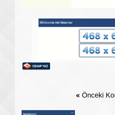
IRCForumda.Net Reklamlar
«
Önceki Ko
Yetkileriniz