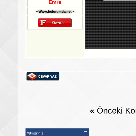
Emre
Haylaz.NET 'de
~ Www.ircforumda.net ~
Keyfli yayınlar
«
Önceki Ko
Yetkileriniz