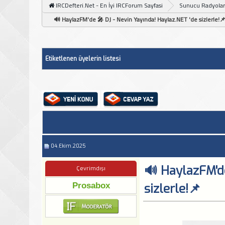
IRCDefteri.Net - En İyi IRCForum Sayfasi
Sunucu Radyolar
🔊 HaylazFM'de 🎤 DJ - Nevin Yayında! Haylaz.NET 'de sizlerle!
Etiketlenen üyelerin listesi
04.Ekim.2025
🔊 HaylazFM'de
Çevrimdışı
Prosabox
sizlerle!📌