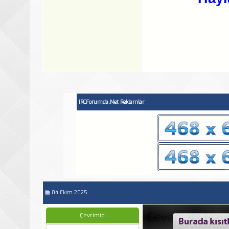
IRCForumda.Net Reklamlar
04.Ekim.2025
Cevap: 🔊 Hayl
Çevrimiçi