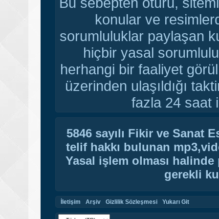
Bu sebepten ötürü, sitemi
konular ve resimler
sorumluluklar paylaşan ku
hiçbir yasal sorumlulu
herhangi bir faaliyet gör
üzerinden ulaşıldığı tak
fazla 24 saat i
5846 sayılı Fikir ve Sanat 
telif hakkı bulunan mp3,vide
Yasal işlem olması halinde p
gerekli ku
İletişim
Arşiv
Gizlilik Sözleşmesi
Yukarı Git