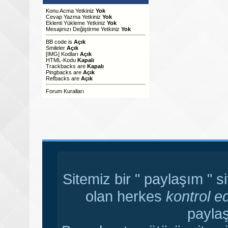
Konu Acma Yetkiniz
Yok
Cevap Yazma Yetkiniz
Yok
Eklenti Yükleme Yetkiniz
Yok
Mesajınızı Değiştirme Yetkiniz
Yok
BB code
is
Açık
Smileler
Açık
[IMG]
Kodları
Açık
HTML-Kodu
Kapalı
Trackbacks
are
Kapalı
Pingbacks
are
Açık
Refbacks
are
Açık
Forum Kuralları
Sitemiz bir " paylaşım " s
olan herkes
kontrol e
paylaş