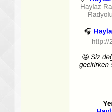
Haylaz Ra
Radyolu
🎧
Hayla
http:/
🤩
Siz değ
gecirirken
Ye
Hayl