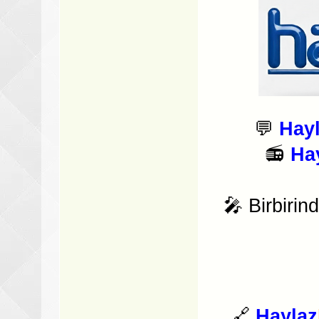
💬
Hay
📻
Ha
🎤 Birbirin
🔗
Haylaz