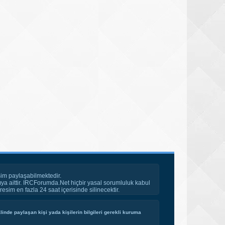
im paylaşabilmektedir.
ya aittir. IRCForumda.Net hiçbir yasal sorumluluk kabul
esim en fazla 24 saat içerisinde silinecektir.
inde paylaşan kişi yada kişilerin bilgileri gerekli kuruma