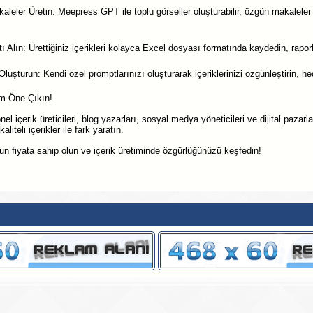
leler Üretin: Meepress GPT ile toplu görseller oluşturabilir, özgün makaleler ve 
ı Alın: Ürettiğiniz içerikleri kolayca Excel dosyası formatında kaydedin, rapo
luşturun: Kendi özel promptlarınızı oluşturarak içeriklerinizi özgünleştirin, he
ım Öne Çıkın!
 içerik üreticileri, blog yazarları, sosyal medya yöneticileri ve dijital paza
aliteli içerikler ile fark yaratın.
gun fiyata sahip olun ve içerik üretiminde özgürlüğünüzü keşfedin!