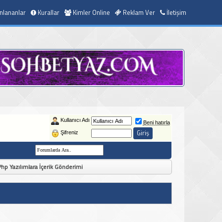
nlananlar
Kurallar
Kimler Online
Reklam Ver
İletişim
Kullanıcı Adı
Beni hatırla
Şifreniz
hp Yazılımlara İçerik Gönderimi