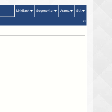
LinkBack
Seçenekler
Arama
Stil
#
1