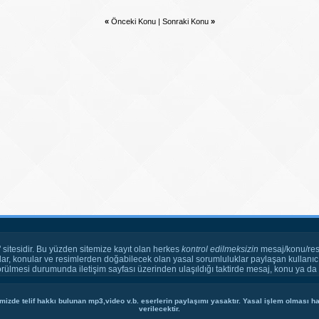
«
Önceki Konu
|
Sonraki Konu
»
" sitesidir. Bu yüzden sitemize kayıt olan herkes
kontrol edilmeksizin
mesaj/konu/res
ar, konular ve resimlerden doğabilecek olan yasal sorumluluklar paylaşan kullanıcı
örülmesi durumunda iletişim sayfası üzerinden ulaşıldığı taktirde mesaj, konu ya da r
mizde telif hakkı bulunan mp3,video v.b. eserlerin paylaşımı yasaktır. Yasal işlem olması hal
verilecektir.