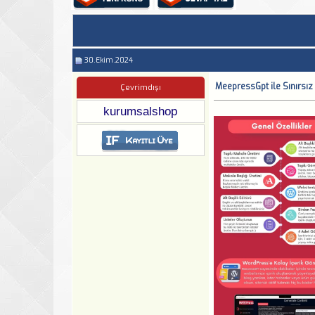
30.Ekim.2024
MeepressGpt ile Sınırsız
Çevrimdışı
kurumsalshop