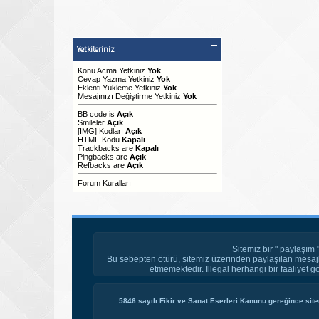
Yetkileriniz
Konu Acma Yetkiniz
Yok
Cevap Yazma Yetkiniz
Yok
Eklenti Yükleme Yetkiniz
Yok
Mesajınızı Değiştirme Yetkiniz
Yok
BB code
is
Açık
Smileler
Açık
[IMG]
Kodları
Açık
HTML-Kodu
Kapalı
Trackbacks
are
Kapalı
Pingbacks
are
Açık
Refbacks
are
Açık
Forum Kuralları
Sitemiz bir " paylaşım 
Bu sebepten ötürü, sitemiz üzerinden paylaşılan mesajl
etmemektedir. Illegal herhangi bir faaliyet g
5846 sayılı Fikir ve Sanat Eserleri Kanunu gereğince site