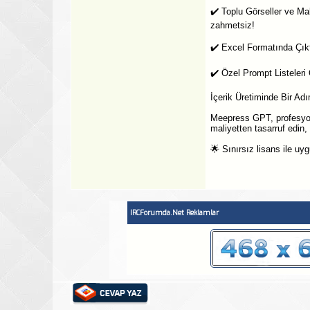
✔️ Toplu Görseller ve Maka
zahmetsiz!
✔️ Excel Formatında Çıkt
✔️ Özel Prompt Listeleri O
İçerik Üretiminde Bir Ad
Meepress GPT, profesyonel
maliyetten tasarruf edin, k
🌟 Sınırsız lisans ile uy
IRCForumda.Net Reklamlar