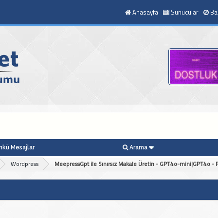
Anasayfa
Sunucular
Ba
kü Mesajlar
Arama
Wordpress
MeepressGpt ile Sınırsız Makale Üretin - GPT4o-mini|GPT4o - P