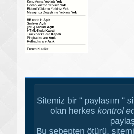
Konu Acma Yetkiniz
Yok
Cevap Yazma Yetkiniz
Yok
Eklenti Yükleme Yetkiniz
Yok
Mesajınızı Değiştirme Yetkiniz
Yok
BB code
is
Açık
Smileler
Açık
[IMG]
Kodları
Açık
HTML-Kodu
Kapalı
Trackbacks
are
Kapalı
Pingbacks
are
Açık
Refbacks
are
Açık
Forum Kuralları
Sitemiz bir " paylaşım " s
olan herkes
kontrol e
paylaş
Bu sebepten ötürü, sitemi