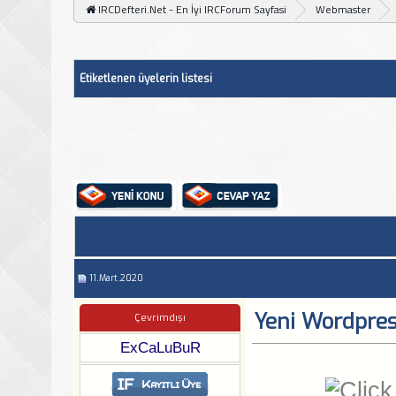
IRCDefteri.Net - En İyi IRCForum Sayfasi
Webmaster
Etiketlenen üyelerin listesi
11.Mart.2020
Yeni Wordpres
Çevrimdışı
ExCaLuBuR