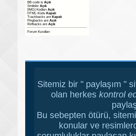
BB code
is
Açık
Smileler
Açık
[IMG]
Kodları
Açık
HTML-Kodu
Kapalı
Trackbacks
are
Kapalı
Pingbacks
are
Açık
Refbacks
are
Açık
Forum Kuralları
Sitemiz bir " paylaşım " s
olan herkes
kontrol e
paylaş
Bu sebepten ötürü, sitemi
konular ve resimler
sorumluluklar paylaşan ku