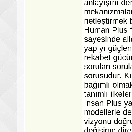
anlayışını de
mekanizmalar
netleştirmek b
Human Plus fa
sayesinde ai
yapıyı güçlen
rekabet gücün
sorulan sorul
sorusudur. Ku
bağımlı olmak
tanımlı ilkele
İnsan Plus y
modellerle değ
vizyonu doğru
değişime dire