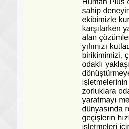
Human Plus ol
sahip deneyim
ekibimizle ku
karşılarken y
alan çözümle
yılımızı kutl
birikimimizi, 
odaklı yaklaş
dönüştürmeye
işletmelerinin
zorluklara od
yaratmayı me
dünyasında re
geçişlerin hız
işletmeleri iç