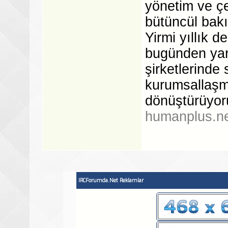
yönetim ve çe
bütüncül bakı
Yirmi yıllık d
bugünden yarı
şirketlerinde 
kurumsallaşma
dönüştürüyor
humanplus.n
IRCForumda.Net Reklamlar