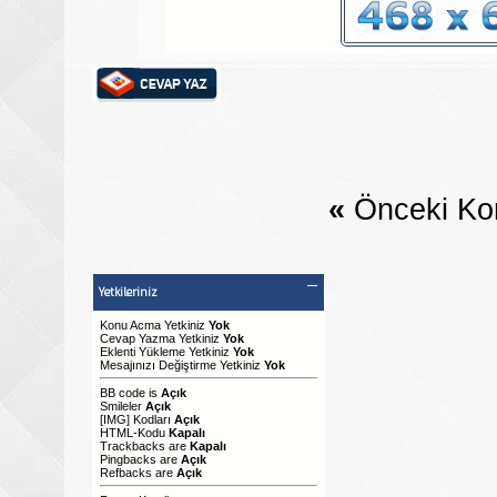
«
Önceki Ko
Yetkileriniz
Konu Acma Yetkiniz
Yok
Cevap Yazma Yetkiniz
Yok
Eklenti Yükleme Yetkiniz
Yok
Mesajınızı Değiştirme Yetkiniz
Yok
BB code
is
Açık
Smileler
Açık
[IMG]
Kodları
Açık
HTML-Kodu
Kapalı
Trackbacks
are
Kapalı
Pingbacks
are
Açık
Refbacks
are
Açık