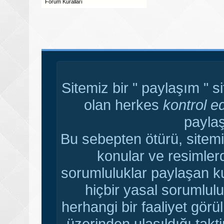
Forum Kuralları
Sitemiz bir " paylaşım " s
olan herkes
kontrol e
paylaş
Bu sebepten ötürü, sitemi
konular ve resimler
sorumluluklar paylaşan ku
hiçbir yasal sorumlulu
herhangi bir faaliyet gör
üzerinden ulaşıldığı tak