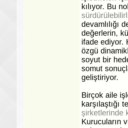
kılıyor. Bu n
sürdürülebilirl
devamlılığı 
değerlerin, k
ifade ediyor.
özgü dinamikle
soyut bir hede
somut sonuçla
geliştiriyor.
Birçok aile i
karşılaştığı 
şirketlerinde
Kurucuların v