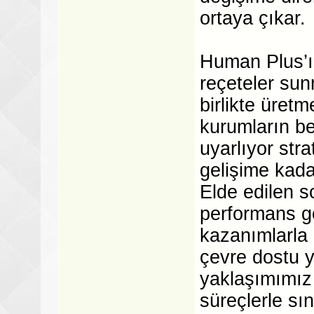
ortaya çıkar.
Human Plus’ı
reçeteler sun
birlikte üret
kurumların be
uyarlıyor str
gelişime kada
Elde edilen s
performans gö
kazanımlarla 
çevre dostu y
yaklaşımımız s
süreçlerle sı