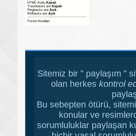
HTML-Kodu
Kapalı
Trackbacks
are
Kapalı
Pingbacks
are
Açık
Refbacks
are
Açık
Forum Kuralları
Sitemiz bir " paylaşım " s
olan herkes
kontrol e
paylaş
Bu sebepten ötürü, sitemi
konular ve resimler
sorumluluklar paylaşan ku
hiçbir yasal sorumlulu