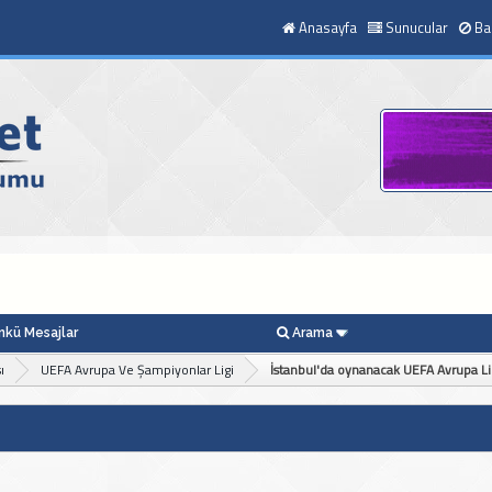
Anasayfa
Sunucular
Ba
kü Mesajlar
Arama
ı
UEFA Avrupa Ve Şampiyonlar Ligi
İstanbul'da oynanacak UEFA Avrupa Ligi 