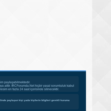
im paylaşabilmektedir.
ya aittir. IRCForumda.Net hiçbir yasal sorumluluk kabul
esim en fazla 24 saat içerisinde silinecektir.
inde paylaşan kişi yada kişilerin bilgileri gerekli kuruma