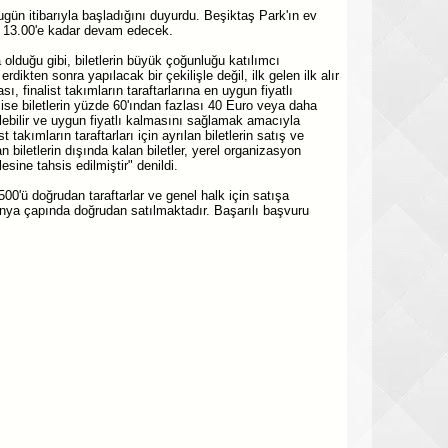
ün itibarıyla başladığını duyurdu. Beşiktaş Park'ın ev
at 13.00'e kadar devam edecek.
 olduğu gibi, biletlerin büyük çoğunluğu katılımcı
rdikten sonra yapılacak bir çekilişle değil, ilk gelen ilk alır
, finalist takımların taraftarlarına en uygun fiyatlı
n ise biletlerin yüzde 60'ından fazlası 40 Euro veya daha
şilebilir ve uygun fiyatlı kalmasını sağlamak amacıyla
akımların taraftarları için ayrılan biletlerin satış ve
an biletlerin dışında kalan biletler, yerel organizasyon
sine tahsis edilmiştir" denildi.
500'ü doğrudan taraftarlar ve genel halk için satışa
dünya çapında doğrudan satılmaktadır. Başarılı başvuru