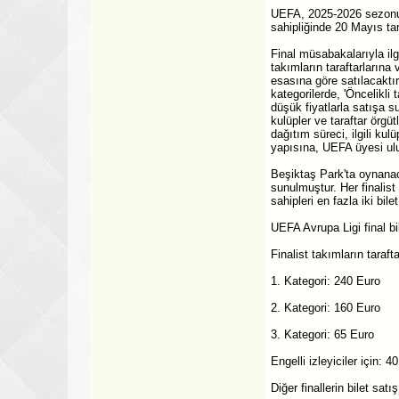
UEFA, 2025-2026 sezonund
sahipliğinde 20 Mayıs ta
Final müsabakalarıyla ilg
takımların taraftarlarına 
esasına göre satılacaktır
kategorilerde, 'Öncelikli
düşük fiyatlarla satışa s
kulüpler ve taraftar örgüt
dağıtım süreci, ilgili kul
yapısına, UEFA üyesi ulus
Beşiktaş Park'ta oynanaca
sunulmuştur. Her finalist
sahipleri en fazla iki bilet
UEFA Avrupa Ligi final bil
Finalist takımların taraft
1. Kategori: 240 Euro
2. Kategori: 160 Euro
3. Kategori: 65 Euro
Engelli izleyiciler için: 4
Diğer finallerin bilet satış 