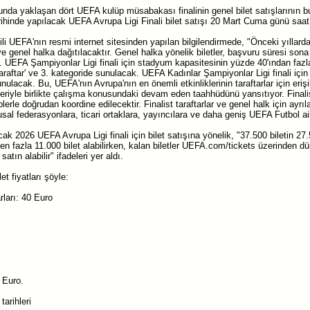
a yaklaşan dört UEFA kulüp müsabakası finalinin genel bilet satışlarının bug
rihinde yapılacak UEFA Avrupa Ligi Finali bilet satışı 20 Mart Cuma günü sa
ili UEFA'nın resmi internet sitesinden yapılan bilgilendirmede, "Önceki yıllarda
ve genel halka dağıtılacaktır. Genel halka yönelik biletler, başvuru süresi sona e
. UEFA Şampiyonlar Ligi finali için stadyum kapasitesinin yüzde 40'ından fazlası
 taraftar' ve 3. kategoride sunulacak. UEFA Kadınlar Şampiyonlar Ligi finali içi
unulacak. Bu, UEFA'nın Avrupa'nın en önemli etkinliklerinin taraftarlar için eri
leriyle birlikte çalışma konusundaki devam eden taahhüdünü yansıtıyor. Finalist t
üplerle doğrudan koordine edilecektir. Finalist taraftarlar ve genel halk için ayrıl
al federasyonlara, ticari ortaklara, yayıncılara ve daha geniş UEFA Futbol aile
k 2026 UEFA Avrupa Ligi finali için bilet satışına yönelik, "37.500 biletin 27.
 en fazla 11.000 bilet alabilirken, kalan biletler UEFA.com/tickets üzerinden 
 satın alabilir" ifadeleri yer aldı.
et fiyatları şöyle:
arları: 40 Euro
0 Euro.
tarihleri