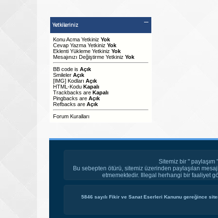
Yetkileriniz
Konu Acma Yetkiniz
Yok
Cevap Yazma Yetkiniz
Yok
Eklenti Yükleme Yetkiniz
Yok
Mesajınızı Değiştirme Yetkiniz
Yok
BB code
is
Açık
Smileler
Açık
[IMG]
Kodları
Açık
HTML-Kodu
Kapalı
Trackbacks
are
Kapalı
Pingbacks
are
Açık
Refbacks
are
Açık
Forum Kuralları
Sitemiz bir " paylaşım 
Bu sebepten ötürü, sitemiz üzerinden paylaşılan mesajl
etmemektedir. Illegal herhangi bir faaliyet g
5846 sayılı Fikir ve Sanat Eserleri Kanunu gereğince site