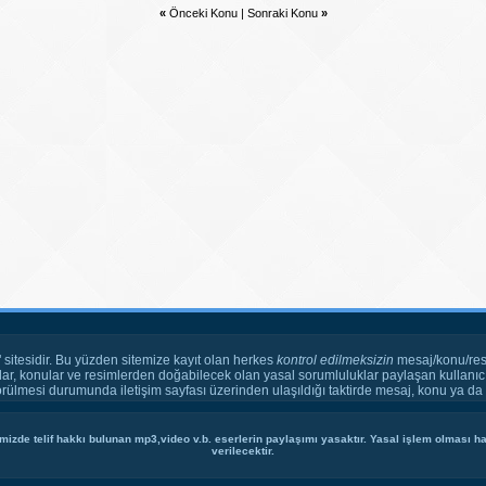
«
Önceki Konu
|
Sonraki Konu
»
" sitesidir. Bu yüzden sitemize kayıt olan herkes
kontrol edilmeksizin
mesaj/konu/res
ar, konular ve resimlerden doğabilecek olan yasal sorumluluklar paylaşan kullanıcı
örülmesi durumunda iletişim sayfası üzerinden ulaşıldığı taktirde mesaj, konu ya da r
mizde telif hakkı bulunan mp3,video v.b. eserlerin paylaşımı yasaktır. Yasal işlem olması hal
verilecektir.