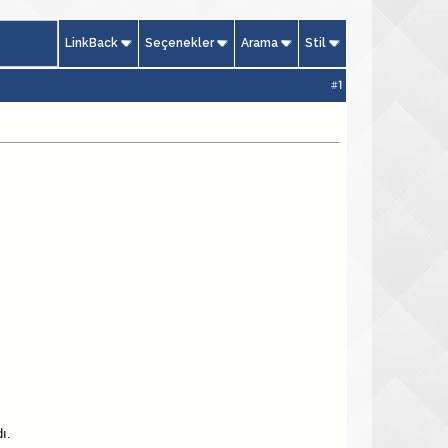
LinkBack
Seçenekler
Arama
Stil
#
1
ı.