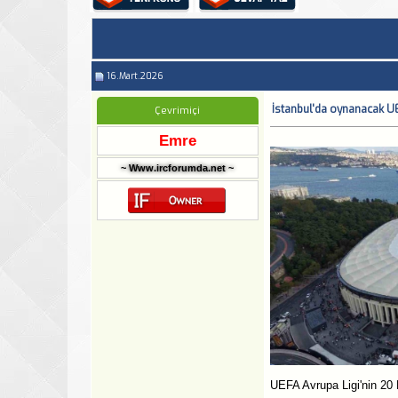
16.Mart.2026
İstanbul'da oynanacak UEF
Çevrimiçi
Emre
~ Www.ircforumda.net ~
UEFA Avrupa Ligi'nin 20 M