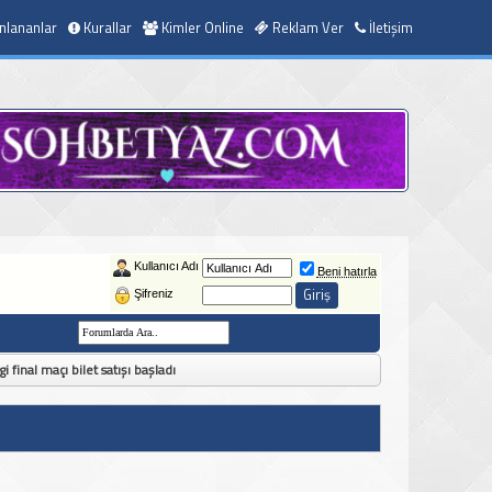
nlananlar
Kurallar
Kimler Online
Reklam Ver
İletişim
Kullanıcı Adı
Beni hatırla
Şifreniz
final maçı bilet satışı başladı