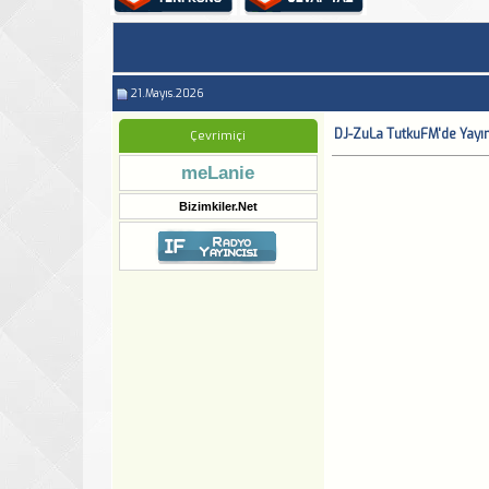
21.Mayıs.2026
DJ-ZuLa TutkuFM'de Yayı
Çevrimiçi
meLanie
Bizimkiler.Net