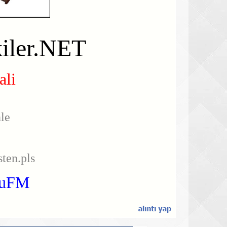
iler.NET
ali
le
ten.pls
kuFM