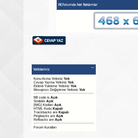
IRCForumda.Net Reklamlar
Yetkileriniz
Konu Acma Yetkiniz
Yok
Cevap Yazma Yetkiniz
Yok
Eklenti Yükleme Yetkiniz
Yok
Mesajınızı Değiştirme Yetkiniz
Yok
BB code
is
Açık
Smileler
Açık
[IMG]
Kodları
Açık
HTML-Kodu
Kapalı
Trackbacks
are
Kapalı
Pingbacks
are
Açık
Refbacks
are
Açık
Forum Kuralları