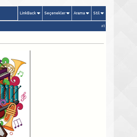
LinkBack
Seçenekler
Arama
Stil
#
1