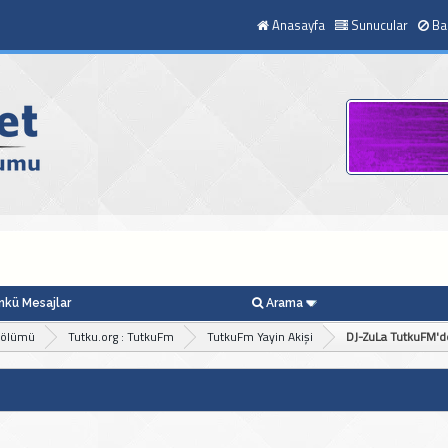
Anasayfa
Sunucular
Ba
kü Mesajlar
Arama
Bölümü
Tutku.org : TutkuFm
TutkuFm Yayin Akişi
DJ-ZuLa TutkuFM'd