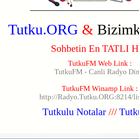
Tutku.ORG
&
Bizimk
Sohbetin En TATLI H
TutkuFM Web Link :
TutkuFM - Canli Radyo Din
TutkuFM Winamp Link :
http://Radyo.Tutku.ORG:8214/lis
Tutkulu Notalar
///
Tut