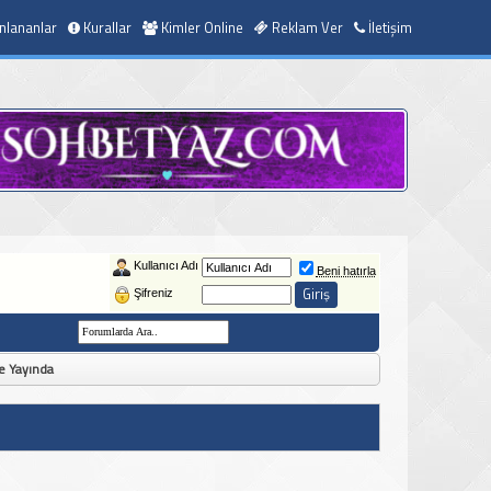
nlananlar
Kurallar
Kimler Online
Reklam Ver
İletişim
Kullanıcı Adı
Beni hatırla
Şifreniz
e Yayında