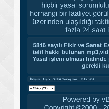
hiçbir yasal sorumlulu
herhangi bir faaliyet gör
üzerinden ulaşıldığı tak
fazla 24 saat i
5846 sayılı Fikir ve Sanat 
telif hakkı bulunan mp3,vide
Yasal işlem olması halinde p
gerekli ku
İletişim
Arşiv
Gizlilik Sözleşmesi
Yukarı Git
Powered by vBu
Copyright ©2000 - 20