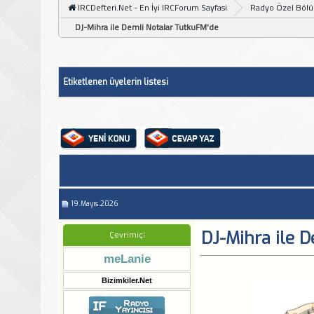
IRCDefteri.Net - En İyi IRCForum Sayfasi
Radyo Özel Böl
DJ-Mihra ile Demli Notalar TutkuFM'de
Etiketlenen üyelerin listesi
19.Mayıs.2026
DJ-Mihra ile 
Çevrimiçi
meLanie
Bizimkiler.Net