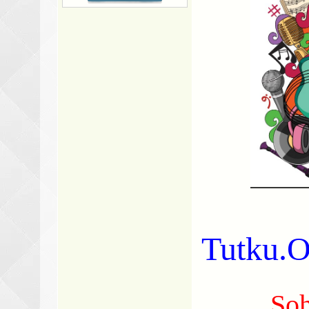
Tutku
Soh