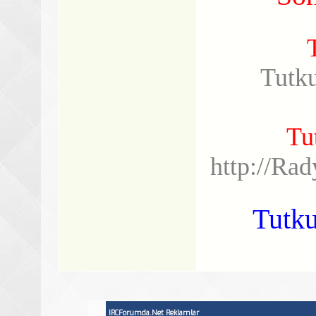
Tutk
Tu
http://Ra
Tutku
IRCForumda.Net Reklamlar