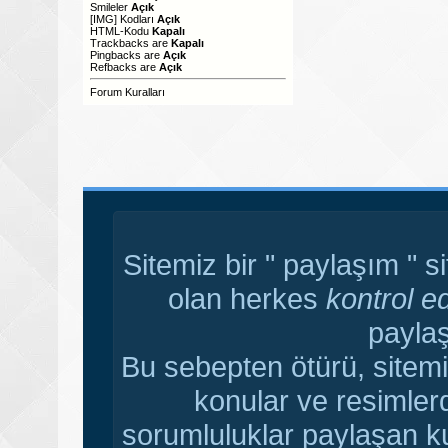
Smileler
Açık
[IMG]
Kodları
Açık
HTML-Kodu
Kapalı
Trackbacks
are
Kapalı
Pingbacks
are
Açık
Refbacks
are
Açık
Forum Kuralları
Sitemiz bir " paylaşım " s
olan herkes
kontrol e
paylaş
Bu sebepten ötürü, sitemi
konular ve resimler
sorumluluklar paylaşan ku