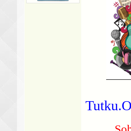
Tutku
Soh