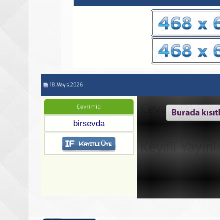
18.Mayıs.2026
Cevap: DJ-Rey
Çevrimiçi
birsevda
Keyifli Yayınl