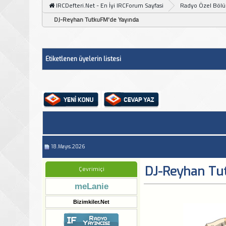
IRCDefteri.Net - En İyi IRCForum Sayfasi
Radyo Özel Böl
DJ-Reyhan TutkuFM'de Yayında
Etiketlenen üyelerin listesi
18.Mayıs.2026
DJ-Reyhan Tu
Çevrimiçi
meLanie
Bizimkiler.Net