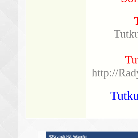
Tutk
Tu
http://Ra
Tutku
IRCForumda.Net Reklamlar