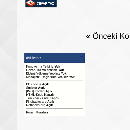
«
Önceki Ko
Yetkileriniz
Konu Acma Yetkiniz
Yok
Cevap Yazma Yetkiniz
Yok
Eklenti Yükleme Yetkiniz
Yok
Mesajınızı Değiştirme Yetkiniz
Yok
BB code
is
Açık
Smileler
Açık
[IMG]
Kodları
Açık
HTML-Kodu
Kapalı
Trackbacks
are
Kapalı
Pingbacks
are
Açık
Refbacks
are
Açık
Forum Kuralları